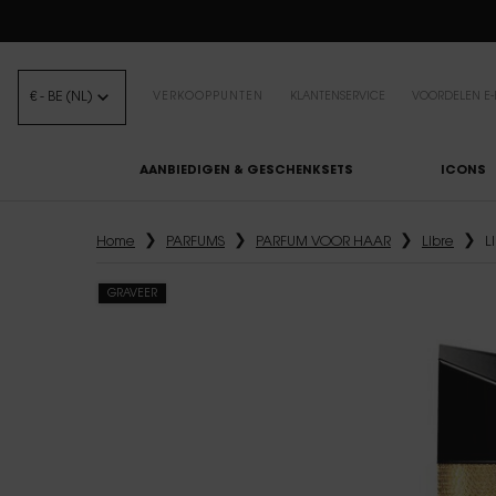
B
€ - BE (NL)
VERKOOPPUNTEN
KLANTENSERVICE
VOORDELEN E-
AANBIEDIGEN & GESCHENKSETS
ICONS
Hoofdinhoud
Home
PARFUMS
PARFUM VOOR HAAR
Libre
L
GRAVEER