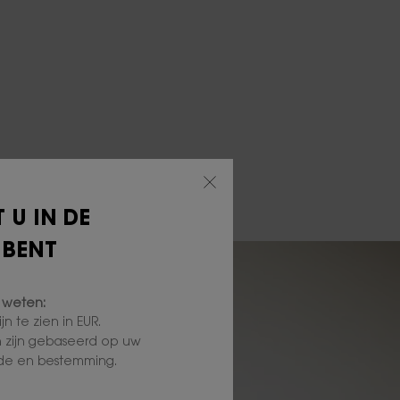
 U IN DE
 BENT
 weten:
jn te zien in EUR.
n zijn gebaseerd op uw
de en bestemming.