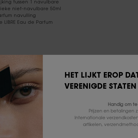
jking tussen 1 navulbare
ssieke niet-navulbare 50ml
arfum navulling
 LIBRE Eau de Parfum
DE GEUR VAN VRIJHEID
HET ICONISCHE EAU DE PARFUM
HET LIJKT EROP DAT
VERENIGDE STATEN
Handig om te
Prijzen en betalingen zi
Internationale verzendkoste
artikelen, verzendmetho