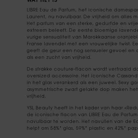
WAT HET IS
LIBRE Eau de Parfum, het iconische damespar
Laurent, nu navulbaar. De vrijheid om alles
Het parfum van een sterke, gedurfde en vrije
extreem beleeft. De eerste bloemige lavende
vurige sensualiteit van Marokkaanse oranje
Franse lavendel met een vrouwelijke twist. E
geeft de geur een nog sensueler gevoel en c
als een zucht van vrijheid.
De strakke couture-flacon wordt verfraaid d
oversized accessoire. Het iconische Cassand
in het glas verankerd als een juweel. Sexy 
asymmetrische zwart gelakte dop maken het
vrijheid.
YSL Beauty heeft in het kader van haar «Red
de iconische flacon van LIBRE Eau de Parfu
navulbaar te worden. Het navullen van de E
helpt om 58%* glas, 59%* plastic en 42%* pap