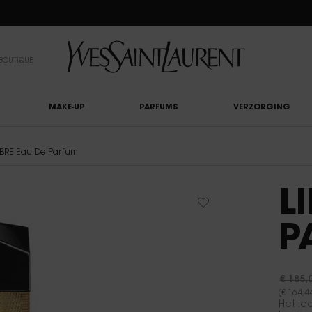
EAUTY LIGHT CLUB: 20% KORTING OP ALLES — OF 25% KORTING VANAF €80*
BOUTIQUE
MAKE-UP
PARFUMS
VERZORGING
IBRE Eau De Parfum
L
P
€ 185,
Oude p
Nieuwe
(€ 164,4
Het ic