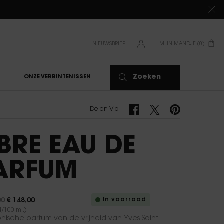
NIEUWSBRIEF
MIJN MANDJE
0
0 PRODUCT
Zoeken
ONZE VERBINTENISSEN
Delen Via Facebook
Delen Via Twitter
Delen Via Pinteres
Delen Via
IBRE EAU DE
ARFUM
In voorraad
00
€ 148,00
rijs
 prijs
4/100 ml.)
onische parfum van de vrijheid van Yves Saint-