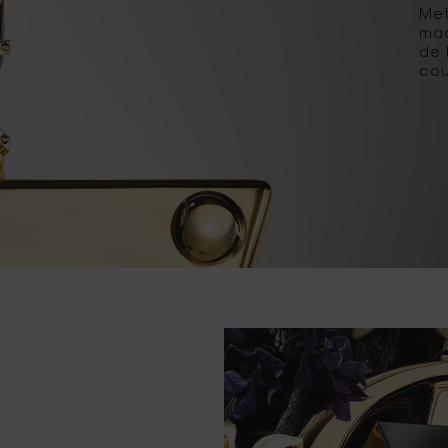
Met
maa
de 
cou