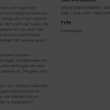
TREFWOORDEN
fum van Yves Saint
VRIJHEIDSEXPERIMENT / VRI
 met overdaad te beleven.
GIRL / DUA LIPA / NAVULB
 vrouw die haar vrijheid
TYPE
l. Het contrast tussen de
bloesem en de durf van
Damesgeur
en warme vanillebasis
reëert dit unieke spoor
oor een luxueus
re-logo, vrij gebogen en
gouden kettingen en een
 geheel af. De geur van
uce Our Impact»-belofte
m getransformeerd om
au de Parfum-flacon
ier te besparen.**