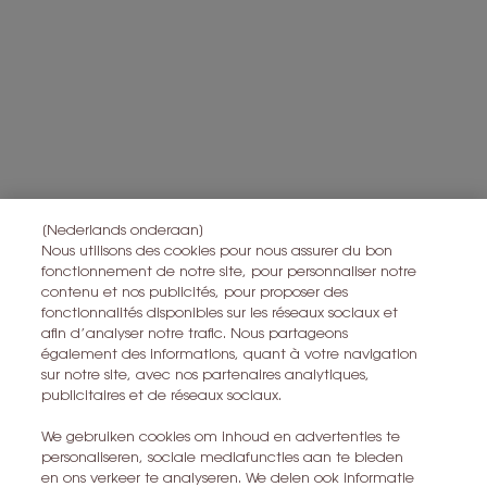
ici
.
Toutes les informations sur la vie privée peuvent être trouvées
ici
.
Ce site est protégé par Cloudflare et la politique de confidentialité et
les conditions dutilisation sappliquent.
S’ABONNER
[Nederlands onderaan]
CONTACTEZ-NOUS
Nous utilisons des cookies pour nous assurer du bon
fonctionnement de notre site, pour personnaliser notre
TROUVER UN MAGASIN
contenu et nos publicités, pour proposer des
fonctionnalités disponibles sur les réseaux sociaux et
afin d’analyser notre trafic. Nous partageons
+32 28 99 20 45
également des informations, quant à votre navigation
sur notre site, avec nos partenaires analytiques,
publicitaires et de réseaux sociaux.
YSL BEAUTÉ
281, RUE SAINT HONORÉ, 75008 PARIS France
We gebruiken cookies om inhoud en advertenties te
personaliseren, sociale mediafuncties aan te bieden
yslbeauty@be.oaccare.com
en ons verkeer te analyseren. We delen ook informatie