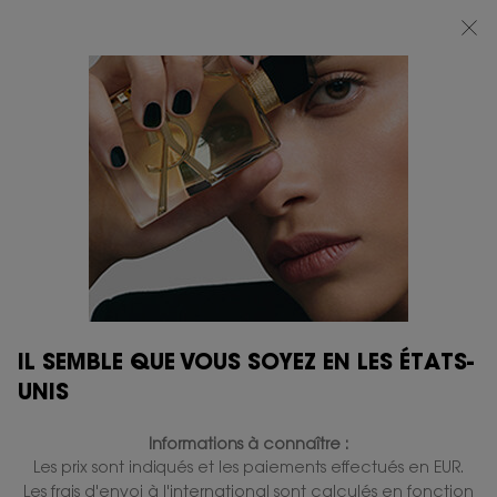
BEAUTY LIGHT CLUB : PROFITEZ DE -20% SUR TOUT — OU -25% DÈS 80 €
D'ACHAT*
0
MON
0 PRODUIT
BOUTIQUES
PANIER
Contenu principal
...
PARFUM FEMME
Libre
LIBRE LE PARFUM
En stock
220,00 €
176,00 €
Ancien prix
Nouveau prix
(195,56 €/100 ml.)
Lavande florale, sensuelle et audacieuse.
2.174 personne(s) ont vu cet article
IL SEMBLE QUE VOUS SOYEZ EN LES ÉTATS-
UNIS
Informations à connaître :
Les prix sont indiqués et les paiements effectués en EUR.
Les frais d'envoi à l'international sont calculés en fonction