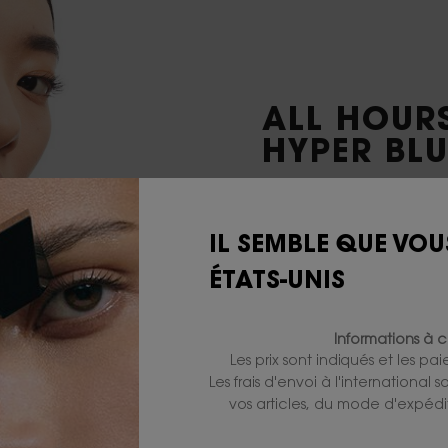
ALL HOUR
HYPER BL
Une poudre dont la fo
lisse et
matifie le teint 
IL SEMBLE QUE VOU
ACHETER
ÉTATS-UNIS
Informations à c
Les prix sont indiqués et les pa
Les frais d'envoi à l'international
vos articles, du mode d'expédit