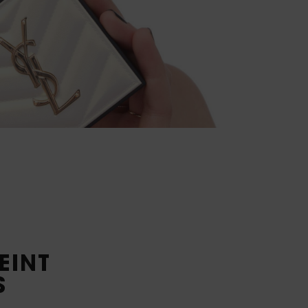
EINT
S