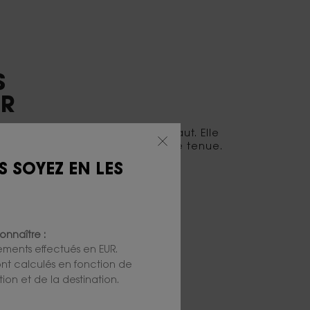
S
UR
rmule crée un effet
flou zéro défaut. Elle
pour un fini naturel et une
longue tenue.
S SOYEZ EN LES
onnaître :
iements effectués en EUR.
 sont calculés en fonction de
ion et de la destination.