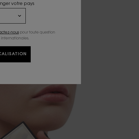
anger votre pays
actez-nous
pour toute question
 internationales.
ALISATION