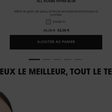
ALL HOURS HYPER BLUR
Affine le grain de peau et floute les imperfections toute la
journée
shade 01
Ancien prix
65,00 €
Nouveau prix
52,00 €
ALL HOURS HYPER 
AJOUTER AU PANIER
VEUX LE MEILLEUR, TOUT LE T