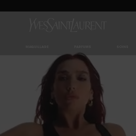
UTY LIGHT CLUB : PROFITEZ DE -20% SUR TOUT — OU -25% DÈS 80 € D'ACHAT*
MAQUILLAGE
PARFUMS
SOINS