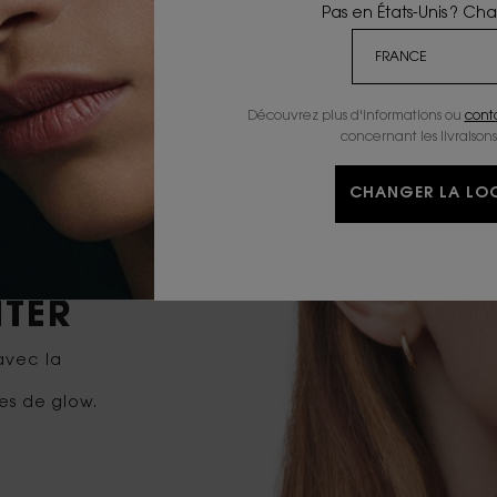
Pas en États-Unis ? Ch
Découvrez plus d'informations ou
cont
concernant les livraisons
CHANGER LA LOC
HTER
avec la
res de glow.