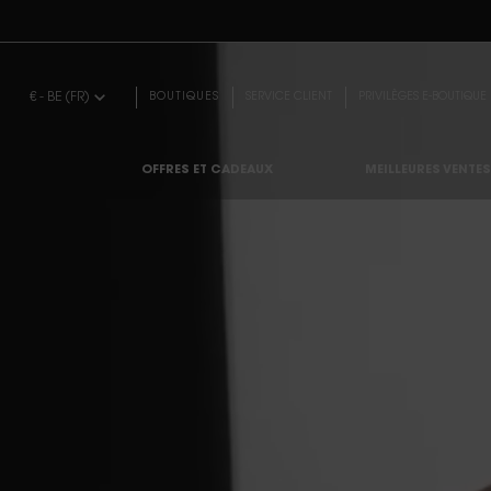
BEA
Contenu principal
€ - BE (FR)
BOUTIQUES
SERVICE CLIENT
PRIVILÈGES E-BOUTIQUE
OFFRES ET CADEAUX
MEILLEURES VENTES