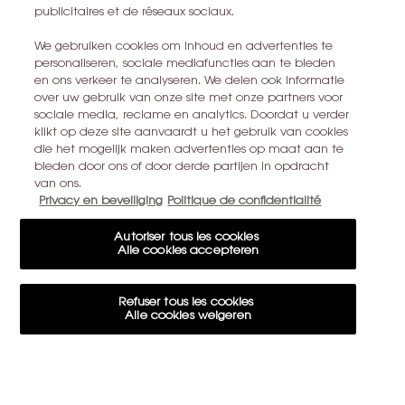
CONTACTEZ-NOUS
publicitaires et de réseaux sociaux.
TROUVER UN MAGASIN
We gebruiken cookies om inhoud en advertenties te
personaliseren, sociale mediafuncties aan te bieden
en ons verkeer te analyseren. We delen ook informatie
+32 28 99 20 45
over uw gebruik van onze site met onze partners voor
sociale media, reclame en analytics. Doordat u verder
klikt op deze site aanvaardt u het gebruik van cookies
YSL BEAUTÉ
281, RUE SAINT HONORÉ, 75008 PARIS France
die het mogelijk maken advertenties op maat aan te
bieden door ons of door derde partijen in opdracht
van ons.
yslbeauty@be.oaccare.com
Privacy en beveiliging
Politique de confidentialité
Autoriser tous les cookies
Alle cookies accepteren
OPTIONS D'ACHAT
Refuser tous les cookies
€ - BE (FR)
Alle cookies weigeren
Paramètres des cookies
© 2026 YSL Beauty
Cookie-instellingen
15€ OFFERTS SUR VOTRE 1ÈRE COMMANDE
Conditions d'utilisation
Conditions générales de vente
Plan du site