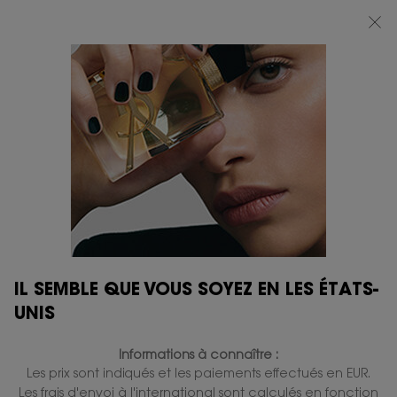
BEAUTY LIGHT CLUB : PROFITEZ DE -20% SUR TOUT — OU -25% DÈS 80 €
D'ACHAT*
0
MON
0 PRODUIT
BOUTIQUES
PANIER
Contenu principal
IL SEMBLE QUE VOUS SOYEZ EN LES ÉTATS-
UNIS
Informations à connaître :
Les prix sont indiqués et les paiements effectués en EUR.
Les frais d'envoi à l'international sont calculés en fonction