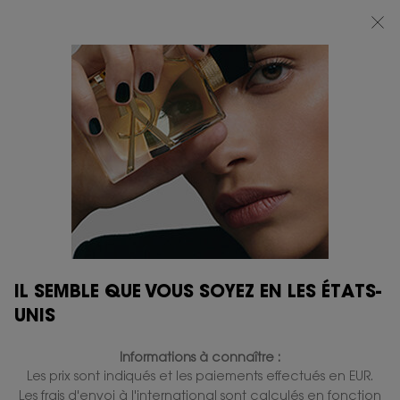
BEAUTY LIGHT CLUB : PROFITEZ DE -20% SUR TOUT — OU -25% DÈS 80 €
D'ACHAT*
0
MON
0 PRODUIT
BOUTIQUES
PANIER
Contenu principal
ANTICERNES
ESSAYEZ-LE
2 Produits
AFFINER
MENU DE FILTRAGE
COMPARER LES PRODUITS
IL SEMBLE QUE VOUS SOYEZ EN LES ÉTATS-
MEILLEURES
UNIS
VENTES
VIRTUAL
TRY-ON
Informations à connaître :
Les prix sont indiqués et les paiements effectués en EUR.
Les frais d'envoi à l'international sont calculés en fonction