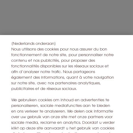
*
protection des données
.
Toutes les informations sur le droit de rétractation peuvent être trouvées
ici
.
Toutes les informations sur la vie privée peuvent être trouvées
ici
.
Ce site est protégé par Cloudflare et la politique de confidentialité et
les conditions dutilisation sappliquent.
[Nederlands onderaan]
Nous utilisons des cookies pour nous assurer du bon
fonctionnement de notre site, pour personnaliser notre
contenu et nos publicités, pour proposer des
S’ABONNER
fonctionnalités disponibles sur les réseaux sociaux et
afin d’analyser notre trafic. Nous partageons
également des informations, quant à votre navigation
CONTACTEZ-NOUS
sur notre site, avec nos partenaires analytiques,
publicitaires et de réseaux sociaux.
TROUVER UN MAGASIN
We gebruiken cookies om inhoud en advertenties te
personaliseren, sociale mediafuncties aan te bieden
+32 28 99 20 45
en ons verkeer te analyseren. We delen ook informatie
over uw gebruik van onze site met onze partners voor
sociale media, reclame en analytics. Doordat u verder
YSL BEAUTÉ
klikt op deze site aanvaardt u het gebruik van cookies
281, RUE SAINT HONORÉ, 75008 PARIS France