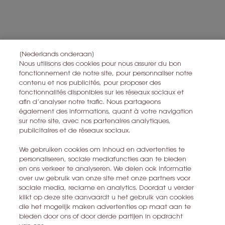
Toutes les informations sur le droit de rétractation peuvent être trouvées
ici
.
Toutes les informations sur la vie privée peuvent être trouvées
ici
.
Ce site est protégé par Cloudflare et la politique de confidentialité et
les conditions dutilisation sappliquent.
[Nederlands onderaan]
Nous utilisons des cookies pour nous assurer du bon
fonctionnement de notre site, pour personnaliser notre
contenu et nos publicités, pour proposer des
S’ABONNER
fonctionnalités disponibles sur les réseaux sociaux et
afin d’analyser notre trafic. Nous partageons
également des informations, quant à votre navigation
CONTACTEZ-NOUS
sur notre site, avec nos partenaires analytiques,
publicitaires et de réseaux sociaux.
TROUVER UN MAGASIN
We gebruiken cookies om inhoud en advertenties te
personaliseren, sociale mediafuncties aan te bieden
+32 28 99 20 45
en ons verkeer te analyseren. We delen ook informatie
over uw gebruik van onze site met onze partners voor
sociale media, reclame en analytics. Doordat u verder
YSL BEAUTÉ
klikt op deze site aanvaardt u het gebruik van cookies
281, RUE SAINT HONORÉ, 75008 PARIS France
die het mogelijk maken advertenties op maat aan te
bieden door ons of door derde partijen in opdracht
yslbeauty@be.oaccare.com