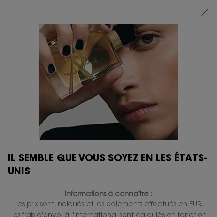
BEAUTY LIGHT CLUB : PROFITEZ DE -20% SUR TOUT — OU -25% DÈS 80 €
D'ACHAT*
0
MON
0 PRODUIT
BOUTIQUES
PANIER
Contenu principal
ALL HOURS FOUNDATION
ESSAYEZ-LE
IL SEMBLE QUE VOUS SOYEZ EN LES ÉTATS-
UNIS
VOUS AIMEREZ ÉGALEMENT
Informations à connaître :
Les prix sont indiqués et les paiements effectués en EUR.
Les frais d'envoi à l'international sont calculés en fonction
GRAVURE
GRAVURE