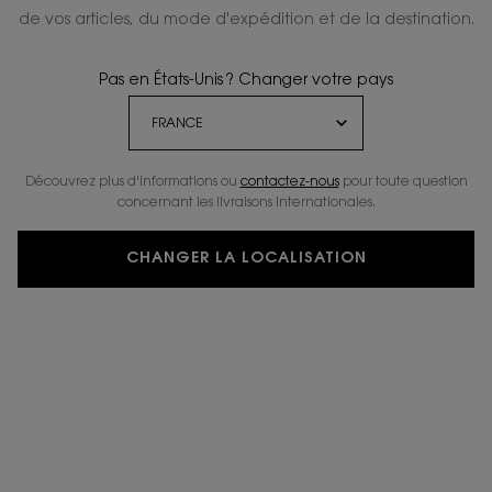
de vos articles, du mode d'expédition et de la destination.
Pas en États-Unis ? Changer votre pays
LIVRAISON OFFERTE
CADEAUX
A PARTIR DE 50€
EXCLUSIFS
Découvrez plus d'informations ou
contactez-nous
pour toute question
concernant les livraisons internationales.
2 ECHANTILLONS
RETOURS
OFFERTS
OFFERTS
CHANGER LA LOCALISATION
Navigation du pied de page
À LA UNE
+
CONDITIONS
+
AIDE
+