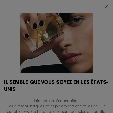
BEAUTY LIGHT CLUB : PROFITEZ DE -20% SUR TOUT — OU -25% DÈS 80 €
D'ACHAT*
0
MON
0 PRODUIT
BOUTIQUES
PANIER
Contenu principal
IL SEMBLE QUE VOUS SOYEZ EN LES ÉTATS-
UNIS
Informations à connaître :
Les prix sont indiqués et les paiements effectués en EUR.
Les frais d'envoi à l'international sont calculés en fonction