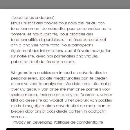
Toutes les informations sur la vie privée peuvent être trouvées
ici
.
Ce site est protégé par Cloudflare et la politique de confidentialité et
les conditions dutilisation sappliquent.
[Nederlands onderaan]
Nous utilisons des cookies pour nous assurer du bon
fonctionnement de notre site, pour personnaliser notre
contenu et nos publicités, pour proposer des
S’ABONNER
fonctionnalités disponibles sur les réseaux sociaux et
afin d’analyser notre trafic. Nous partageons
également des informations, quant à votre navigation
CONTACTEZ-NOUS
sur notre site, avec nos partenaires analytiques,
publicitaires et de réseaux sociaux.
TROUVER UN MAGASIN
We gebruiken cookies om inhoud en advertenties te
personaliseren, sociale mediafuncties aan te bieden
+32 28 99 20 45
en ons verkeer te analyseren. We delen ook informatie
over uw gebruik van onze site met onze partners voor
sociale media, reclame en analytics. Doordat u verder
YSL BEAUTÉ
klikt op deze site aanvaardt u het gebruik van cookies
281, RUE SAINT HONORÉ, 75008 PARIS France
die het mogelijk maken advertenties op maat aan te
bieden door ons of door derde partijen in opdracht
yslbeauty@be.oaccare.com
van ons.
Privacy en beveiliging
Politique de confidentialité