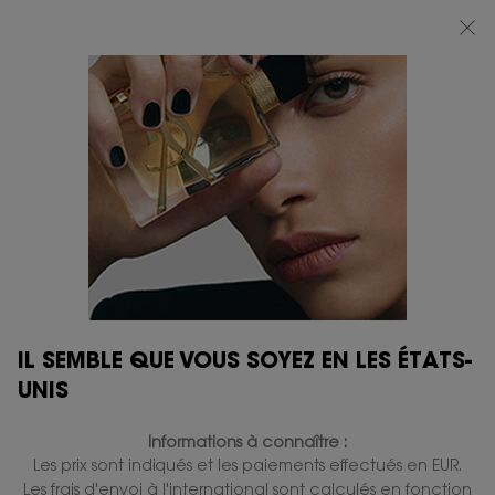
BEAUTY LIGHT CLUB : PROFITEZ DE -20% SUR TOUT — OU -25% DÈS 80 €
D'ACHAT*
0
MON
0 PRODUIT
BOUTIQUES
PANIER
Contenu principal
L'ÉLÉGANCE PERFECTIONNÉE : LA
COLLECTION INTEMPORELLE PAR YSL
BEAUTÉ - LE VESTIAIRE DES PARFUMS
Article publié : 10 novembre 2022
IL SEMBLE QUE VOUS SOYEZ EN LES ÉTATS-
UNIS
Informations à connaître :
Les prix sont indiqués et les paiements effectués en EUR.
Les frais d'envoi à l'international sont calculés en fonction