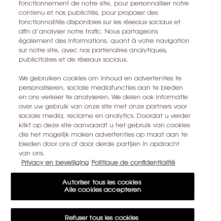
fonctionnement de notre site, pour personnaliser notre
ici
.
contenu et nos publicités, pour proposer des
Toutes les informations sur la vie privée peuvent être trouvées
ici
.
fonctionnalités disponibles sur les réseaux sociaux et
afin d’analyser notre trafic. Nous partageons
Ce site est protégé par Cloudflare et la politique de confidentialité et
également des informations, quant à votre navigation
les conditions dutilisation sappliquent.
sur notre site, avec nos partenaires analytiques,
publicitaires et de réseaux sociaux.
S’ABONNER
We gebruiken cookies om inhoud en advertenties te
personaliseren, sociale mediafuncties aan te bieden
en ons verkeer te analyseren. We delen ook informatie
over uw gebruik van onze site met onze partners voor
CONTACTEZ-NOUS
sociale media, reclame en analytics. Doordat u verder
klikt op deze site aanvaardt u het gebruik van cookies
TROUVER UN MAGASIN
die het mogelijk maken advertenties op maat aan te
bieden door ons of door derde partijen in opdracht
van ons.
+32 28 99 20 45
Privacy en beveiliging
Politique de confidentialité
YSL BEAUTÉ
Autoriser tous les cookies
Alle cookies accepteren
281, RUE SAINT HONORÉ, 75008 PARIS France
yslbeauty@be.oaccare.com
Refuser tous les cookies