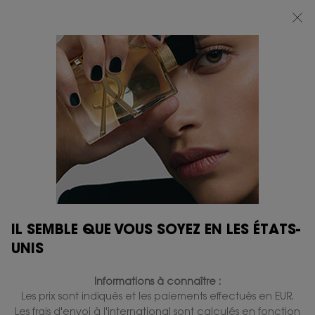
BEAUTY LIGHT CLUB : PROFITEZ DE -20% SUR TOUT — OU -25% DÈS 80 €
D'ACHAT*
0
MON
0 PRODUIT
BOUTIQUES
PANIER
Contenu principal
IL SEMBLE QUE VOUS SOYEZ EN LES ÉTATS-
UNIS
Informations à connaître :
Les prix sont indiqués et les paiements effectués en EUR.
Les frais d'envoi à l'international sont calculés en fonction