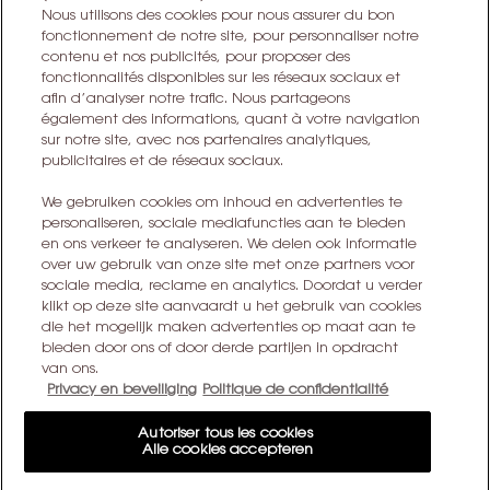
Nous utilisons des cookies pour nous assurer du bon
fonctionnement de notre site, pour personnaliser notre
contenu et nos publicités, pour proposer des
S’ABONNER
fonctionnalités disponibles sur les réseaux sociaux et
afin d’analyser notre trafic. Nous partageons
également des informations, quant à votre navigation
CONTACTEZ-NOUS
sur notre site, avec nos partenaires analytiques,
publicitaires et de réseaux sociaux.
TROUVER UN MAGASIN
We gebruiken cookies om inhoud en advertenties te
personaliseren, sociale mediafuncties aan te bieden
+32 28 99 20 45
en ons verkeer te analyseren. We delen ook informatie
over uw gebruik van onze site met onze partners voor
sociale media, reclame en analytics. Doordat u verder
YSL BEAUTÉ
klikt op deze site aanvaardt u het gebruik van cookies
281, RUE SAINT HONORÉ, 75008 PARIS France
die het mogelijk maken advertenties op maat aan te
bieden door ons of door derde partijen in opdracht
yslbeauty@be.oaccare.com
van ons.
Privacy en beveiliging
Politique de confidentialité
Autoriser tous les cookies
Alle cookies accepteren
OPTIONS D'ACHAT