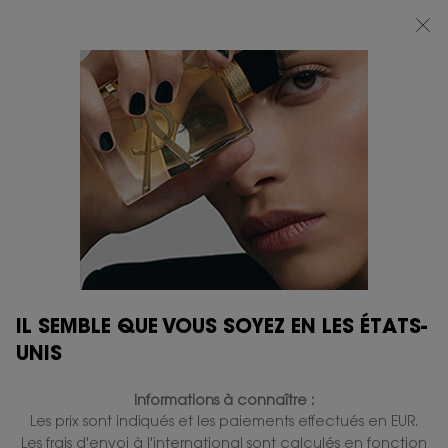
BEAUTY LIGHT CLUB : PROFITEZ DE -20% SUR TOUT — OU -25% DÈS 80 €
D'ACHAT*
0
MON
0 PRODUIT
BOUTIQUES
PANIER
Contenu principal
LIBRE
VOUS AIMEREZ ÉGALEMENT
IL SEMBLE QUE VOUS SOYEZ EN LES ÉTATS-
UNIS
GRAVURE
GRAVURE
Informations à connaître :
Les prix sont indiqués et les paiements effectués en EUR.
Les frais d'envoi à l'international sont calculés en fonction