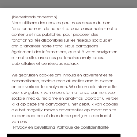
Ce site est protégé par Cloudflare et la politique de confidentialité et
les conditions dutilisation sappliquent.
[Nederlands onderaan]
Nous utilisons des cookies pour nous assurer du bon
fonctionnement de notre site, pour personnaliser notre
contenu et nos publicités, pour proposer des
S’ABONNER
fonctionnalités disponibles sur les réseaux sociaux et
afin d’analyser notre trafic. Nous partageons
également des informations, quant à votre navigation
CONTACTEZ-NOUS
sur notre site, avec nos partenaires analytiques,
publicitaires et de réseaux sociaux.
TROUVER UN MAGASIN
We gebruiken cookies om inhoud en advertenties te
personaliseren, sociale mediafuncties aan te bieden
+32 28 99 20 45
en ons verkeer te analyseren. We delen ook informatie
over uw gebruik van onze site met onze partners voor
sociale media, reclame en analytics. Doordat u verder
YSL BEAUTÉ
klikt op deze site aanvaardt u het gebruik van cookies
281, RUE SAINT HONORÉ, 75008 PARIS France
die het mogelijk maken advertenties op maat aan te
bieden door ons of door derde partijen in opdracht
yslbeauty@be.oaccare.com
van ons.
Privacy en beveiliging
Politique de confidentialité