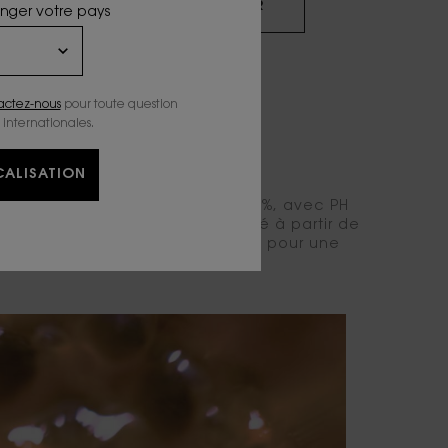
DÉCOUVRIR
anger votre pays
actez-nous
pour toute question
 internationales.
ONNELLE
ALISATION
. Notre formule soin enrichie à 85%, avec PH
nissant ainsi votre teint. Fabriqué à partir de
nte, beurre de karité et de jojoba pour une