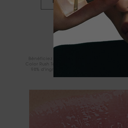
DÉCOUVRIR
UNE B
Bénéficiez d'un effet lissant immédiat qui 
Color Rush Technology™, s'adapte sans effort à
98% d'ingrédients d'origine naturelle Ce s