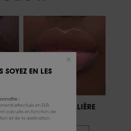
S SOYEZ EN LES
onnaître :
iements effectués en EUR.
E
NUDE LAVALLIÈRE
 sont calculés en fonction de
TEINTE 44B
ion et de la destination.