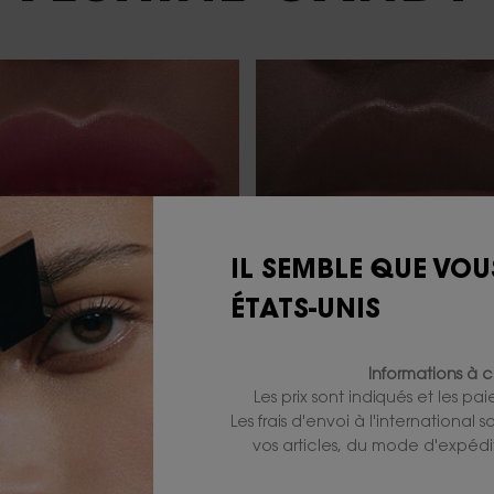
IL SEMBLE QUE VOU
ÉTATS-UNIS
Informations à c
Les prix sont indiqués et les pa
NUDE CRUSH
BROWN NUD
Les frais d'envoi à l'international
TEINTE 5B
TEINTE 6B
vos articles, du mode d'expédit