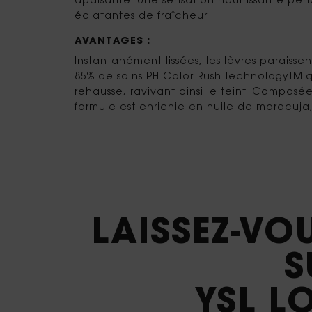
apaisante. Une sensation nourrissante pen
éclatantes de fraîcheur.
AVANTAGES :
Instantanément lissées, les lèvres paraisse
85% de soins PH Color Rush TechnologyTM qu
rehausse, ravivant ainsi le teint. Composée
formule est enrichie en huile de maracuja,
LAISSEZ-VO
S
YSL L