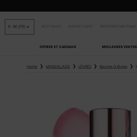
BEA
€ - BE (FR)
BOUTIQUES
SERVICE CLIENT
PRIVILÈGES E-BOUTIQUE
OFFRES ET CADEAUX
MEILLEURES VENTES
Contenu principal
Home
MAQUILLAGE
LÈVRES
Baume à lèvres