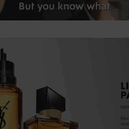
L
P
MAI
Rec
ave