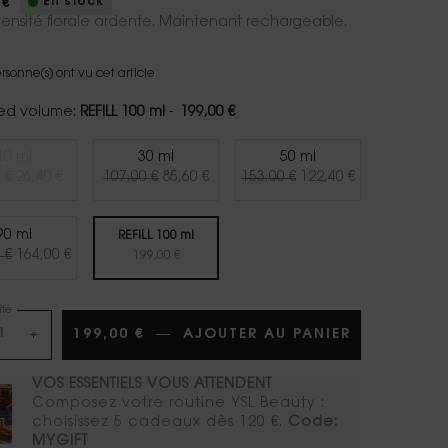
En stock
 €
tensité florale ardente. Maintenant rechargeable.
rsonne(s) ont vu cet article
ed volume:
REFILL 100 ml
-
199,00 €
10 ml
30 ml
50 ml
Ancien prix
Nouveau prix
Ancien prix
Nouveau prix
Ancien prix
Nouveau prix
Selected
The product variation is out of stock,
, 1 of 5
Selected
, 2 of 5
Selected
, 3 of 5
 €
26,40 €
107,00 €
85,60 €
153,00 €
122,40 €
90 ml
REFILL 100 ml
Ancien prix
Nouveau prix
Selected
, 4 of 5
 €
164,00 €
Selected
, 5 of 5
199,00 €
té
199,00 €
―
AJOUTER AU PANIER
LIBRE EAU 
+
VOS ESSENTIELS VOUS ATTENDENT
Composez votre routine YSL Beauty :
choisissez 5 cadeaux dès 120 €. ​
Code:
MYGIFT