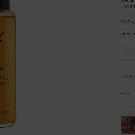
199,00
Une in
5.465 pe
Select
33,00
205,00
Quanti
−