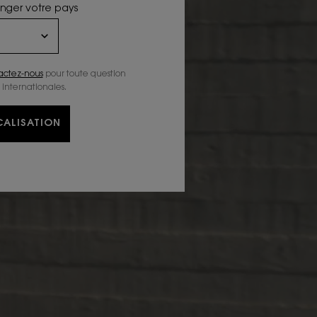
anger votre pays
actez-nous
pour toute question
 internationales.
ALISATION