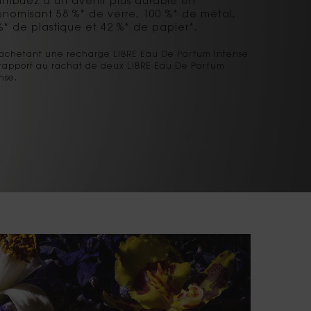
tribuez à un avenir plus durable en
nomisant 58 %* de verre, 100 %* de métal,
%* de plastique et 42 %* de papier*.
 achetant une recharge LIBRE Eau De Parfum Intense
rapport au rachat de deux LIBRE Eau De Parfum
nse.