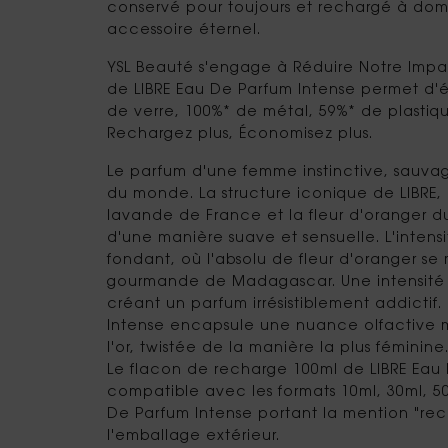
conservé pour toujours et rechargé à domi
accessoire éternel.
YSL Beauté s'engage à Réduire Notre Impa
de LIBRE Eau De Parfum Intense permet d'
de verre, 100%* de métal, 59%* de plastiq
Rechargez plus, Économisez plus.
Le parfum d'une femme instinctive, sauvag
du monde. La structure iconique de LIBRE, 
lavande de France et la fleur d'oranger d
d'une manière suave et sensuelle. L'intensi
fondant, où l'absolu de fleur d'oranger se 
gourmande de Madagascar. Une intensité 
créant un parfum irrésistiblement addictif.
Intense encapsule une nuance olfactive m
l'or, twistée de la manière la plus féminine
Le flacon de recharge 100ml de LIBRE Eau 
compatible avec les formats 10ml, 30ml, 5
De Parfum Intense portant la mention "rec
l'emballage extérieur.