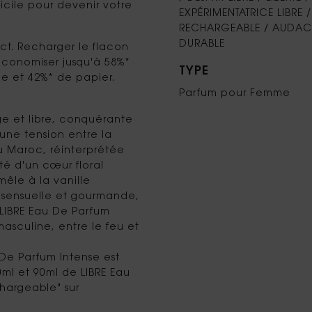
cile pour devenir votre
EXPÉRIMENTATRICE LIBRE /
RECHARGEABLE / AUDACI
DURABLE
ct. Recharger le flacon
économiser jusqu'à 58%*
TYPE
ue et 42%* de papier.
Parfum pour Femme
e et libre, conquérante
une tension entre la
u Maroc, réinterprétée
té d'un cœur floral
mêle à la vanille
sensuelle et gourmande,
 LIBRE Eau De Parfum
asculine, entre le feu et
.
De Parfum Intense est
0ml et 90ml de LIBRE Eau
hargeable" sur