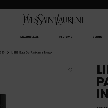
UTY LIGHT CLUB : PROFITEZ DE -20% SUR TOUT — OU -25% DÈS 80 € D'ACHAT*
MAQUILLAGE
PARFUMS
SOINS
GES
LIBRE Eau De Parfum Intense
L
P
I