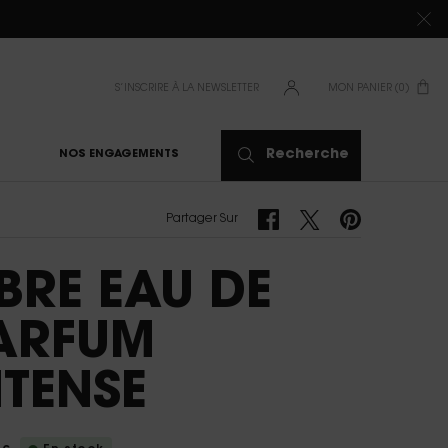
S’INSCRIRE À LA NEWSLETTER
MON PANIER
0
0 PRODUIT
Recherche
NOS ENGAGEMENTS
Partager Sur Facebook
Partager Sur Twitter
Partager Sur Pinter
Partager Sur
IBRE EAU DE
ARFUM
NTENSE