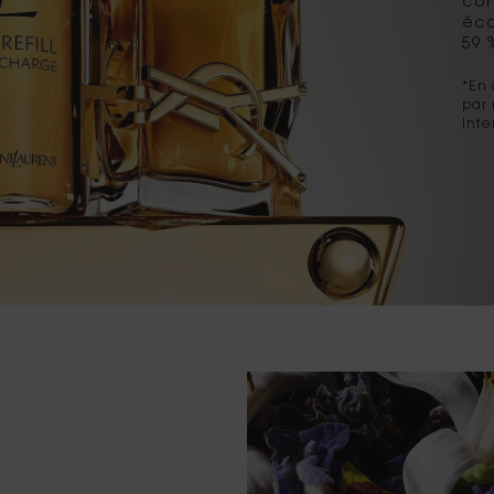
con
éco
59 
*En
par 
Inte