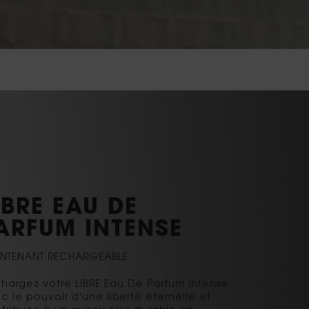
IBRE EAU DE
ARFUM INTENSE
NTENANT RECHARGEABLE
hargez votre LIBRE Eau De Parfum Intense
c le pouvoir d'une liberté éternelle et