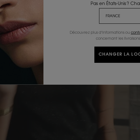
Pas en États-Unis ? Ch
Découvrez plus d'informations ou
cont
concernant les livraisons
CHANGER LA LOC