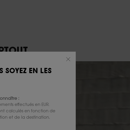
RTOUT.
S SOYEZ EN LES
onnaître :
iements effectués en EUR.
 sont calculés en fonction de
ion et de la destination.