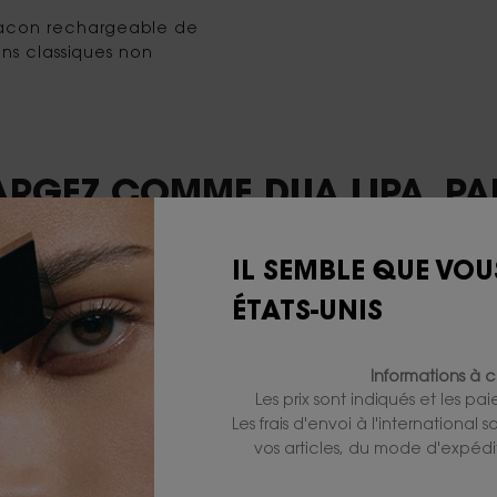
flacon rechargeable de
ns classiques non
RGEZ COMME DUA LIPA. PA
IL SEMBLE QUE VOU
ÉTATS-UNIS
Informations à c
Les prix sont indiqués et les pa
Les frais d'envoi à l'international
vos articles, du mode d'expédit