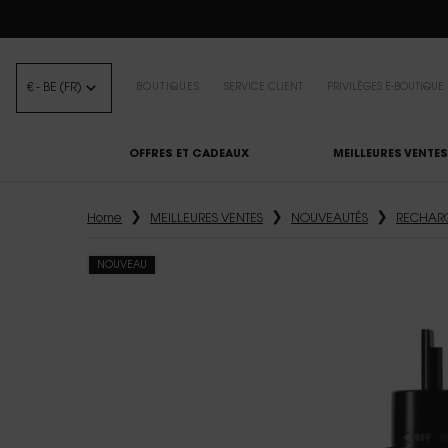
BEA
€ - BE (FR)
BOUTIQUES
SERVICE CLIENT
PRIVILÈGES E-BOUTIQUE
OFFRES ET CADEAUX
MEILLEURES VENTES
Contenu principal
Home
MEILLEURES VENTES
NOUVEAUTÉS
RECHAR
NOUVEAU