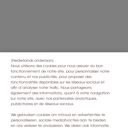
gegevens die u met ons hebt gedeeld, inclusief uw beautyprofiel,
en om statistieken en analyses uit te voeren.
Voor meer informatie over de manier waarop bij uw
persoonsgegevens verwerken en over uw rechten, raadpleegt u
*
ons
Privacybeleid
Alle informatie over het herroepingsrecht is
hier
te vinden.
Alle informatie over de privacy is
hier
te vinden
Deze site wordt beschermd door Cloudflare en het privacybeleid en de
gebruiksvoorwaarden zijn van toepassing.
[Nederlands onderaan]
Nous utilisons des cookies pour nous assurer du bon
fonctionnement de notre site, pour personnaliser notre
contenu et nos publicités, pour proposer des
IK MELD ME AAN
fonctionnalités disponibles sur les réseaux sociaux et
afin d’analyser notre trafic. Nous partageons
également des informations, quant à votre navigation
CONTACT MET ONS OPNEMEN
sur notre site, avec nos partenaires analytiques,
publicitaires et de réseaux sociaux.
EEN WINKEL ZOEKEN
We gebruiken cookies om inhoud en advertenties te
personaliseren, sociale mediafuncties aan te bieden
+32 28 99 20 46
en ons verkeer te analyseren. We delen ook informatie