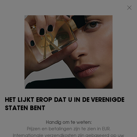
BEAUTY LIGHT CLUB: 20% KORTING OP ALLES — OF 25% KORTING VANAF
€80*
0
MIJN
0 PRODUCT
VERKOOPPUNTEN
MANDJE
Hoofdinhoud
HET LIJKT EROP DAT U IN DE VERENIGDE
STATEN BENT
Handig om te weten:
Prijzen en betalingen zijn te zien in EUR.
Internationale verzendkosten zijn gebaseerd op uw