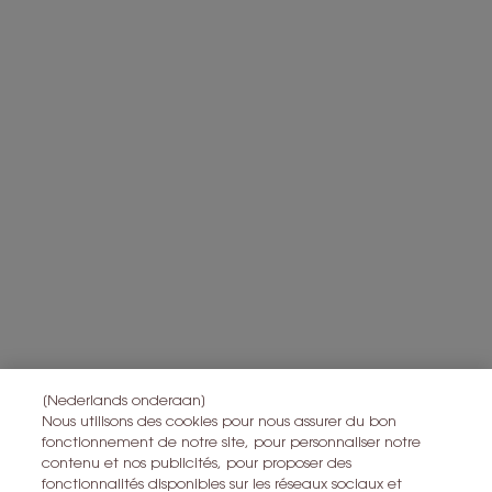
e-mail.
U kunt uw toestemming op elk moment intrekken, via de
afmeldingslink in onze e-mails.
L'Oréal France zal uw persoonsgegevens gebruiken in verband
met producten en diensten van Yves Saint Laurent Beauty om u
gepersonaliseerde aanbiedingen te sturen op basis van de
gegevens die u met ons hebt gedeeld, inclusief uw beautyprofiel,
en om statistieken en analyses uit te voeren.
Voor meer informatie over de manier waarop bij uw
persoonsgegevens verwerken en over uw rechten, raadpleegt u
*
ons
Privacybeleid
Alle informatie over het herroepingsrecht is
hier
te vinden.
Alle informatie over de privacy is
hier
te vinden
Deze site wordt beschermd door Cloudflare en het privacybeleid en de
gebruiksvoorwaarden zijn van toepassing.
[Nederlands onderaan]
Nous utilisons des cookies pour nous assurer du bon
fonctionnement de notre site, pour personnaliser notre
IK MELD ME AAN
contenu et nos publicités, pour proposer des
fonctionnalités disponibles sur les réseaux sociaux et