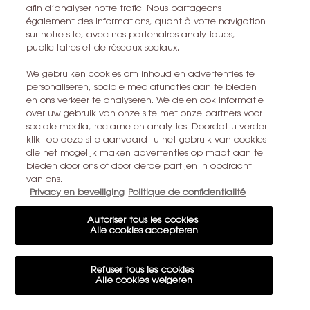
afin d’analyser notre trafic. Nous partageons
CONTACT MET ONS OPNEMEN
également des informations, quant à votre navigation
sur notre site, avec nos partenaires analytiques,
EEN WINKEL ZOEKEN
publicitaires et de réseaux sociaux.
We gebruiken cookies om inhoud en advertenties te
+32 28 99 20 46
personaliseren, sociale mediafuncties aan te bieden
en ons verkeer te analyseren. We delen ook informatie
over uw gebruik van onze site met onze partners voor
sociale media, reclame en analytics. Doordat u verder
YSL BEAUTÉ
klikt op deze site aanvaardt u het gebruik van cookies
281, RUE SAINT HONORÉ, 75008 PARIS France
die het mogelijk maken advertenties op maat aan te
bieden door ons of door derde partijen in opdracht
yslbeauty@be.oaccare.com
van ons.
Privacy en beveiliging
Politique de confidentialité
Autoriser tous les cookies
Alle cookies accepteren
AANKOOPOPTIE
€ - BE (NL)
Refuser tous les cookies
Alle cookies weigeren