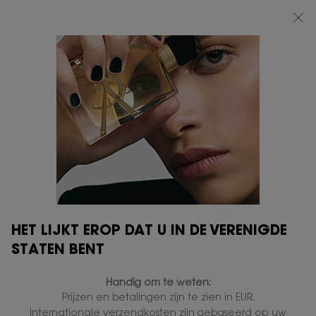
BEAUTY LIGHT CLUB: 20% KORTING OP ALLES — OF 25% KORTING VANAF
€80*
0
MIJN
0 PRODUCT
VERKOOPPUNTEN
MANDJE
Hoofdinhoud
OOGVERZORGING
4 producten
VERFIJNEN
FILTERMENU
NIEUW
HET LIJKT EROP DAT U IN DE VERENIGDE
STATEN BENT
Handig om te weten:
Prijzen en betalingen zijn te zien in EUR.
Internationale verzendkosten zijn gebaseerd op uw