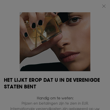
BEAUTY LIGHT CLUB: 20% KORTING OP ALLES — OF 25% KORTING VANAF
€80*
0
MIJN
0 PRODUCT
VERKOOPPUNTEN
MANDJE
Hoofdinhoud
HET LIJKT EROP DAT U IN DE VERENIGDE
STATEN BENT
Handig om te weten:
Prijzen en betalingen zijn te zien in EUR.
Internationale verzendkosten zijn gebaseerd op uw