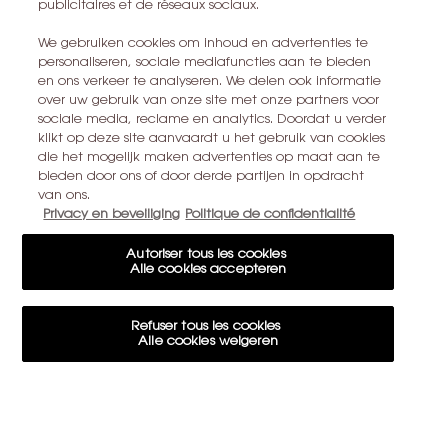
publicitaires et de réseaux sociaux.
We gebruiken cookies om inhoud en advertenties te
personaliseren, sociale mediafuncties aan te bieden
en ons verkeer te analyseren. We delen ook informatie
2 GRATIS
GRATIS
over uw gebruik van onze site met onze partners voor
MONSTERS
RETOURNEREN
sociale media, reclame en analytics. Doordat u verder
klikt op deze site aanvaardt u het gebruik van cookies
die het mogelijk maken advertenties op maat aan te
Navigatie voettekst
bieden door ons of door derde partijen in opdracht
E-MAIL AANMELDEN
van ons.
newslettersignup.title.legend
Privacy en beveiliging
Politique de confidentialité
Mevr.
Dhr.
Geef ik liever niet aan
Autoriser tous les cookies
Geboortedatum
Alle cookies accepteren
Refuser tous les cookies
Alle cookies weigeren
E-mailadres
*
Paramètres des cookies
Cookie-instellingen
15€ KORTING OP UW EERSTE BESTELLING
Mobiel telefoonnummer (Formaat 04XXXXXXXX)