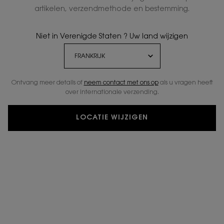
artikelen, verzendmethode en bestemming.
Niet in Verenigde Staten ? Uw land wijzigen
Ontvang meer details of
neem contact met ons op
als u vragen heeft
over internationale verzending.
LOCATIE WIJZIGEN
LAAT Y ZIEN.
Overwin uw angsten.
Zet ze om naar uw grootste
succes.
HET UNIVERSUM VAN Y