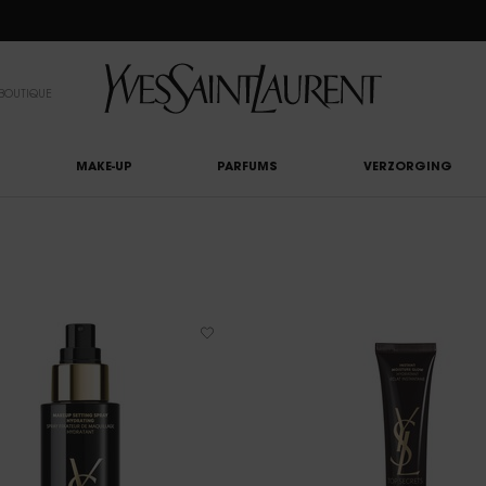
EAUTY LIGHT CLUB: 20% KORTING OP ALLES — OF 25% KORTING VANAF €80*
BOUTIQUE
MAKE-UP
PARFUMS
VERZORGING