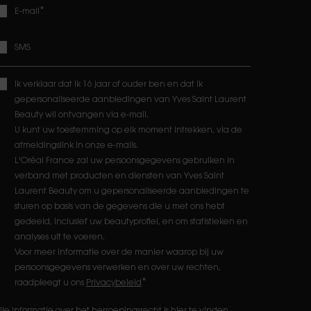
*
E-mail
SMS
Ik verklaar dat ik 16 jaar of ouder ben en dat ik
gepersonaliseerde aanbiedingen van Yves Saint Laurent
Beauty wil ontvangen via e-mail.
U kunt uw toestemming op elk moment intrekken, via de
afmeldingslink in onze e-mails.
L'Oréal France zal uw persoonsgegevens gebruiken in
verband met producten en diensten van Yves Saint
Laurent Beauty om u gepersonaliseerde aanbiedingen te
sturen op basis van de gegevens die u met ons hebt
gedeeld, inclusief uw beautyprofiel, en om statistieken en
analyses uit te voeren.
Voor meer informatie over de manier waarop bij uw
persoonsgegevens verwerken en over uw rechten,
*
raadpleegt u ons
Privacybeleid
lle informatie over het herroepingsrecht is
hier
te vinden.