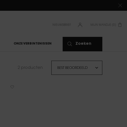
NIEUWSBRIEF
MIJN MANDJE
0
0 PRODUCT
Zoeken
ONZE VERBINTENISSEN
2 producten