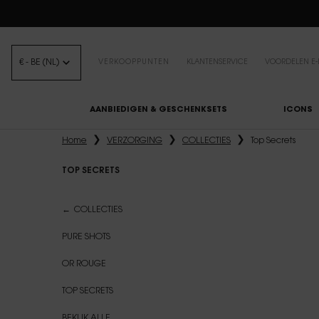
B
€ - BE (NL)
VERKOOPPUNTEN
KLANTENSERVICE
VOORDELEN E-
AANBIEDIGEN & GESCHENKSETS
ICONS
Hoofdinhoud
Home
VERZORGING
COLLECTIES
Top Secrets
TOP SECRETS
Top Secrets
COLLECTIES
PURE SHOTS
OR ROUGE
TOP SECRETS
BEKIJK ALLE