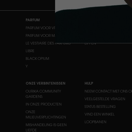
Navigatie voettekst
PARFUM
MAKE-UP
PARFUM VOOR VROUWEN
HUIDTINT
PARFUM VOOR MANNEN
OGEN
LE VESTIAIRE DES PARFUMS
LIPPEN
LIBRE
BLACK OPIUM
Y
ONZE VERBINTENISSEN
HULP
OURIKA COMMUNITY
NEEM CONTACT MET ONS O
GARDENS
VEELGESTELDE VRAGEN
IN ONZE PRODUCTEN
STATUS BESTELLING
ONZE
VIND EEN WINKEL
MILIEUVERPLICHTINGEN
LOOPBANEN
MISHANDELING IS GEEN
LIEFDE