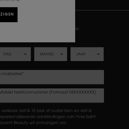
JZIGEN
-MAIL AANMELDEN
ewslettersignup.title.legend
Mevr.
Dhr.
Geef ik liever niet aan
Geboortedatum
E-mailadres
*
Mobiel telefoonnummer (Formaat 04XXXXXXXX)
k verklaar dat ik 16 jaar of ouder ben en dat ik
epersonaliseerde aanbiedingen van Yves Saint
aurent Beauty wil ontvangen via :