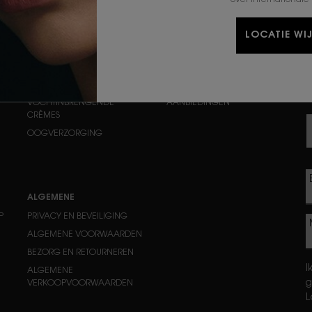
LOCATIE WI
E
VERZORGING
FEATURED
n
REINIGERS & TONERS
VIRTUEEL PROBEREN
SERUMS
GESCHENKEN
VOCHTINBRENGENDE
AANBIEDINGEN
CRÈMES
OOGVERZORGING
ALGEMENE
P
PRIVACY EN BEVEILIGING
ALGEMENE VOORWAARDEN
BEZORG EN RETOURNEREN
I
ALGEMENE
g
VERKOOPVOORWAARDEN
L