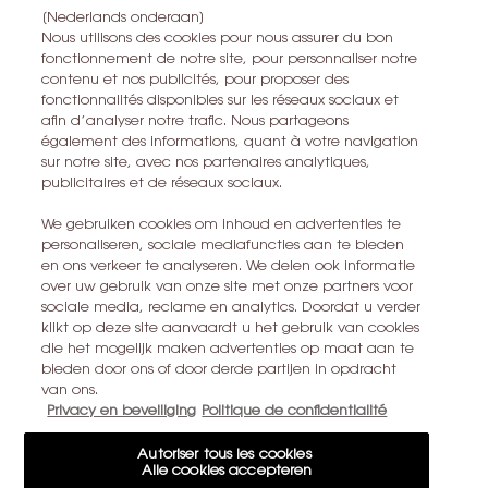
persoonsgegevens verwerken en over uw rechten, raadpleegt u
[Nederlands onderaan]
*
ons
Privacybeleid
Nous utilisons des cookies pour nous assurer du bon
fonctionnement de notre site, pour personnaliser notre
Alle informatie over het herroepingsrecht is
hier
te vinden.
contenu et nos publicités, pour proposer des
Alle informatie over de privacy is
hier
te vinden
fonctionnalités disponibles sur les réseaux sociaux et
afin d’analyser notre trafic. Nous partageons
Deze site wordt beschermd door Cloudflare en het privacybeleid en de
également des informations, quant à votre navigation
gebruiksvoorwaarden zijn van toepassing.
sur notre site, avec nos partenaires analytiques,
publicitaires et de réseaux sociaux.
IK MELD ME AAN
We gebruiken cookies om inhoud en advertenties te
personaliseren, sociale mediafuncties aan te bieden
en ons verkeer te analyseren. We delen ook informatie
over uw gebruik van onze site met onze partners voor
CONTACT MET ONS OPNEMEN
sociale media, reclame en analytics. Doordat u verder
klikt op deze site aanvaardt u het gebruik van cookies
EEN WINKEL ZOEKEN
die het mogelijk maken advertenties op maat aan te
bieden door ons of door derde partijen in opdracht
van ons.
+32 28 99 20 46
Privacy en beveiliging
Politique de confidentialité
Autoriser tous les cookies
Alle cookies accepteren
YSL BEAUTÉ