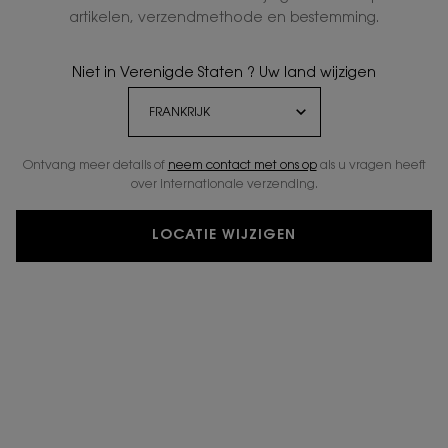
SOCIALE- EN MILIEU VERPLICHTINGEN
artikelen, verzendmethode en bestemming.
Niet in Verenigde Staten ? Uw land wijzigen
Bij YSL durven we onconventioneel te zijn, om actie
te ondernemen die een positieve verandering
teweegbrengt voor mensen en onze aarde. Wij
herschrijven de regels, zodat wij de toekomst
Ontvang meer details of
neem contact met ons op
als u vragen heeft
kunnen veranderen.
over internationale verzending.
LOCATIE WIJZIGEN