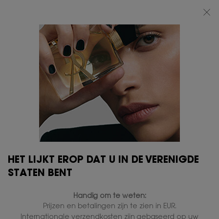
BEAUTY LIGHT CLUB: 20% KORTING OP ALLES — OF 25% KORTING VANAF
€80*
0
MIJN
0 PRODUCT
VERKOOPPUNTEN
MANDJE
Hoofdinhoud
HET LIJKT EROP DAT U IN DE VERENIGDE
STATEN BENT
Handig om te weten:
Prijzen en betalingen zijn te zien in EUR.
Internationale verzendkosten zijn gebaseerd op uw