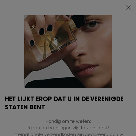
BEAUTY LIGHT CLUB: 20% KORTING OP ALLES — OF 25% KORTING VANAF
€80*
0
MIJN
0 PRODUCT
VERKOOPPUNTEN
MANDJE
Hoofdinhoud
HET LIJKT EROP DAT U IN DE VERENIGDE
STATEN BENT
Handig om te weten:
Prijzen en betalingen zijn te zien in EUR.
Internationale verzendkosten zijn gebaseerd op uw