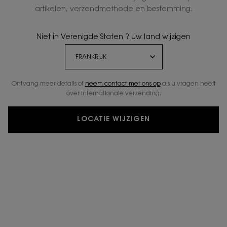
artikelen, verzendmethode en bestemming.
GRATIS STANDAARD
EXCLUSIEF
LEVERING VANAF € 50
GESCHENK
Niet in Verenigde Staten ? Uw land wijzigen
2 GRATIS
GRATIS
Ontvang meer details of
neem contact met ons op
als u vragen heeft
MONSTERS
RETOURNEREN
over internationale verzending.
LOCATIE WIJZIGEN
Navigatie voettekst
E-MAIL AANMELDEN
newslettersignup.title.legend
Mevr.
Dhr.
Geef ik liever niet aan
Geboortedatum