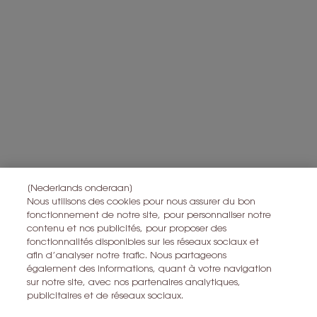
gepersonaliseerde aanbiedingen te sturen op basis van de
gegevens die u met ons hebt gedeeld, inclusief uw beautyprofiel,
en om statistieken en analyses uit te voeren.
Voor meer informatie over de manier waarop bij uw
persoonsgegevens verwerken en over uw rechten, raadpleegt u
*
ons
Privacybeleid
Alle informatie over het herroepingsrecht is
hier
te vinden.
Alle informatie over de privacy is
hier
te vinden
Deze site wordt beschermd door Cloudflare en het privacybeleid en de
gebruiksvoorwaarden zijn van toepassing.
[Nederlands onderaan]
Nous utilisons des cookies pour nous assurer du bon
fonctionnement de notre site, pour personnaliser notre
IK MELD ME AAN
contenu et nos publicités, pour proposer des
fonctionnalités disponibles sur les réseaux sociaux et
afin d’analyser notre trafic. Nous partageons
CONTACT MET ONS OPNEMEN
également des informations, quant à votre navigation
sur notre site, avec nos partenaires analytiques,
EEN WINKEL ZOEKEN
publicitaires et de réseaux sociaux.