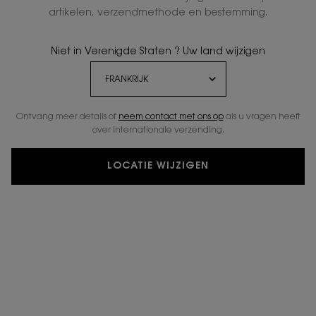
artikelen, verzendmethode en bestemming.
GRATIS STANDAARD
EXCLUSIEF
Niet in Verenigde Staten ? Uw land wijzigen
LEVERING VANAF € 50
GESCHENK
Ontvang meer details of
neem contact met ons op
als u vragen heeft
2 GRATIS
GRATIS
MONSTERS
RETOURNEREN
over internationale verzending.
LOCATIE WIJZIGEN
Navigatie voettekst
E-MAIL AANMELDEN
newslettersignup.title.legend
Mevr.
Dhr.
Geef ik liever niet aan
Geboortedatum