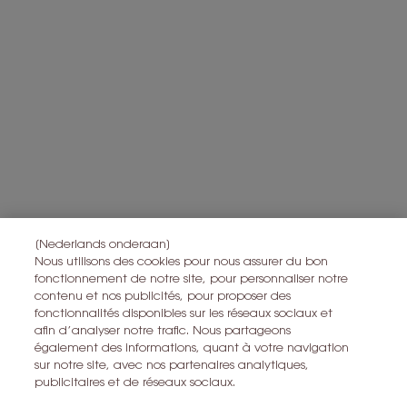
gepersonaliseerde aanbiedingen te sturen op basis van de
gegevens die u met ons hebt gedeeld, inclusief uw beautyprofiel,
en om statistieken en analyses uit te voeren.
Voor meer informatie over de manier waarop bij uw
persoonsgegevens verwerken en over uw rechten, raadpleegt u
*
ons
Privacybeleid
Alle informatie over het herroepingsrecht is
hier
te vinden.
Alle informatie over de privacy is
hier
te vinden
Deze site wordt beschermd door Cloudflare en het privacybeleid en de
gebruiksvoorwaarden zijn van toepassing.
[Nederlands onderaan]
Nous utilisons des cookies pour nous assurer du bon
fonctionnement de notre site, pour personnaliser notre
IK MELD ME AAN
contenu et nos publicités, pour proposer des
fonctionnalités disponibles sur les réseaux sociaux et
afin d’analyser notre trafic. Nous partageons
CONTACT MET ONS OPNEMEN
également des informations, quant à votre navigation
sur notre site, avec nos partenaires analytiques,
EEN WINKEL ZOEKEN
publicitaires et de réseaux sociaux.