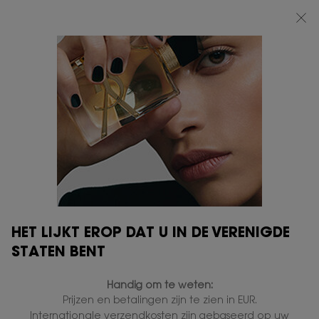
BEAUTY LIGHT CLUB: 20% KORTING OP ALLES — OF 25% KORTING VANAF
€80*
0
MIJN
0 PRODUCT
VERKOOPPUNTEN
MANDJE
Hoofdinhoud
HET LIJKT EROP DAT U IN DE VERENIGDE
STATEN BENT
Handig om te weten:
Prijzen en betalingen zijn te zien in EUR.
Internationale verzendkosten zijn gebaseerd op uw