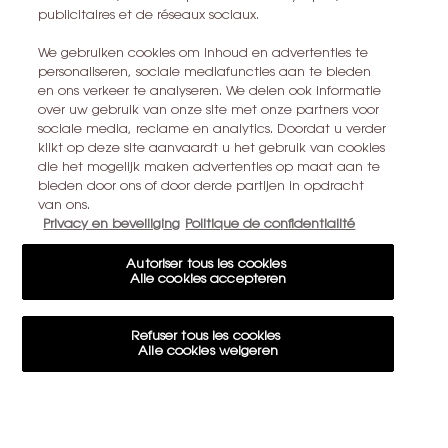
EEN WINKEL ZOEKEN
publicitaires et de réseaux sociaux.
We gebruiken cookies om inhoud en advertenties te
+32 28 99 20 46
personaliseren, sociale mediafuncties aan te bieden
en ons verkeer te analyseren. We delen ook informatie
over uw gebruik van onze site met onze partners voor
sociale media, reclame en analytics. Doordat u verder
YSL BEAUTÉ
klikt op deze site aanvaardt u het gebruik van cookies
281, RUE SAINT HONORÉ, 75008 PARIS France
die het mogelijk maken advertenties op maat aan te
bieden door ons of door derde partijen in opdracht
yslbeauty@be.oaccare.com
van ons.
Privacy en beveiliging
Politique de confidentialité
Autoriser tous les cookies
Alle cookies accepteren
AANKOOPOPTIE
€ - BE (NL)
Refuser tous les cookies
Alle cookies weigeren
© 2026 YSL Beauty
Paramètres des cookies
Cookie-instellingen
Algemene voorwaarden
Algemene verkoopvoorwaarden
Site Map
15€ KORTING OP UW EERSTE BESTELLING
Privacybeleid
Cookie-instellingen