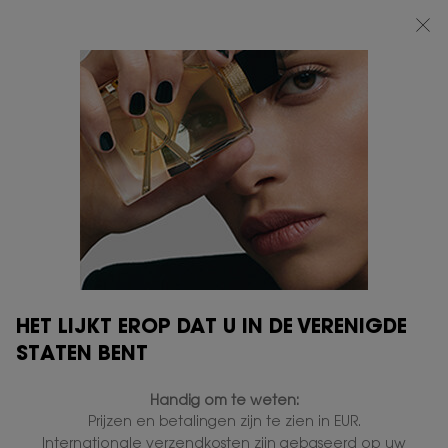
BEAUTY LIGHT CLUB: 20% KORTING OP ALLES — OF 25% KORTING VANAF
€80*
0
MIJN
0 PRODUCT
VERKOOPPUNTEN
MANDJE
Hoofdinhoud
LA NUIT DE L’HOMME
DIT VINDT U MISSCHIEN OOK LEUK
HET LIJKT EROP DAT U IN DE VERENIGDE
STATEN BENT
GRAVEER
GRAVEER
Handig om te weten:
Prijzen en betalingen zijn te zien in EUR.
Internationale verzendkosten zijn gebaseerd op uw