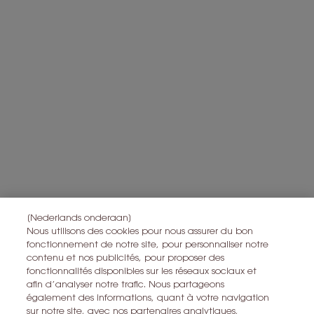
L'Oréal France zal uw persoonsgegevens gebruiken in verband
met producten en diensten van Yves Saint Laurent Beauty om u
gepersonaliseerde aanbiedingen te sturen op basis van de
gegevens die u met ons hebt gedeeld, inclusief uw beautyprofiel,
en om statistieken en analyses uit te voeren.
Voor meer informatie over de manier waarop bij uw
persoonsgegevens verwerken en over uw rechten, raadpleegt u
*
ons
Privacybeleid
Alle informatie over het herroepingsrecht is
hier
te vinden.
Alle informatie over de privacy is
hier
te vinden
Deze site wordt beschermd door Cloudflare en het privacybeleid en de
gebruiksvoorwaarden zijn van toepassing.
[Nederlands onderaan]
Nous utilisons des cookies pour nous assurer du bon
fonctionnement de notre site, pour personnaliser notre
IK MELD ME AAN
contenu et nos publicités, pour proposer des
fonctionnalités disponibles sur les réseaux sociaux et
afin d’analyser notre trafic. Nous partageons
CONTACT MET ONS OPNEMEN
également des informations, quant à votre navigation
sur notre site, avec nos partenaires analytiques,