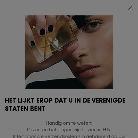
BEAUTY LIGHT CLUB: 20% KORTING OP ALLES — OF 25% KORTING VANAF
€80*
0
MIJN
0 PRODUCT
VERKOOPPUNTEN
MANDJE
Hoofdinhoud
...
MAKE-UP
HUIDTINT
SKIN AFFAIR CUSHION
FOUNDATION
In voorraad
€ 57,00
Je huid is een serieuze zaak.
HET LIJKT EROP DAT U IN DE VERENIGDE
3.396 mensen hebben dit artikel gezien
STATEN BENT
NIEUW
Handig om te weten:
Prijzen en betalingen zijn te zien in EUR.
Internationale verzendkosten zijn gebaseerd op uw