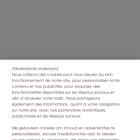
Alle informatie over het herroepingsrecht is
hier
te vinden.
Alle informatie over de privacy is
hier
te vinden
Deze site wordt beschermd door Cloudflare en het privacybeleid en de
gebruiksvoorwaarden zijn van toepassing.
IK MELD ME AAN
[Nederlands onderaan]
CONTACT MET ONS OPNEMEN
Nous utilisons des cookies pour nous assurer du bon
fonctionnement de notre site, pour personnaliser notre
EEN WINKEL ZOEKEN
contenu et nos publicités, pour proposer des
fonctionnalités disponibles sur les réseaux sociaux et
afin d’analyser notre trafic. Nous partageons
+32 28 99 20 46
également des informations, quant à votre navigation
sur notre site, avec nos partenaires analytiques,
publicitaires et de réseaux sociaux.
YSL BEAUTÉ
281, RUE SAINT HONORÉ, 75008 PARIS France
We gebruiken cookies om inhoud en advertenties te
personaliseren, sociale mediafuncties aan te bieden
yslbeauty@be.oaccare.com