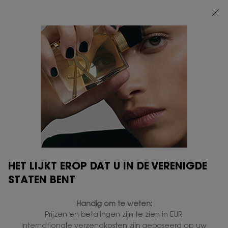
BEAUTY LIGHT CLUB: 20% KORTING OP ALLES — OF 25% KORTING VANAF
€80*
0
MIJN
0 PRODUCT
VERKOOPPUNTEN
MANDJE
Hoofdinhoud
...
MAKE-UP
HUIDTINT
TOUCHE ÉCLAT
In voorraad
€ 45,00
€ 36,00
Oude prijs
Nieuwe prijs
De iconische highlighter voor het gezicht die niet aan uw
make-uptas mag ontbreken.
1.438 mensen hebben dit artikel gezien
HET LIJKT EROP DAT U IN DE VERENIGDE
STATEN BENT
Handig om te weten:
Prijzen en betalingen zijn te zien in EUR.
Internationale verzendkosten zijn gebaseerd op uw