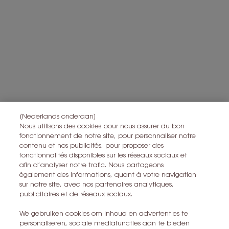
persoonsgegevens verwerken en over uw rechten, raadpleegt u
*
ons
Privacybeleid
Alle informatie over het herroepingsrecht is
hier
te vinden.
Alle informatie over de privacy is
hier
te vinden
Deze site wordt beschermd door Cloudflare en het privacybeleid en de
gebruiksvoorwaarden zijn van toepassing.
IK MELD ME AAN
[Nederlands onderaan]
Nous utilisons des cookies pour nous assurer du bon
fonctionnement de notre site, pour personnaliser notre
contenu et nos publicités, pour proposer des
CONTACT MET ONS OPNEMEN
fonctionnalités disponibles sur les réseaux sociaux et
afin d’analyser notre trafic. Nous partageons
EEN WINKEL ZOEKEN
également des informations, quant à votre navigation
sur notre site, avec nos partenaires analytiques,
publicitaires et de réseaux sociaux.
+32 28 99 20 46
We gebruiken cookies om inhoud en advertenties te
personaliseren, sociale mediafuncties aan te bieden