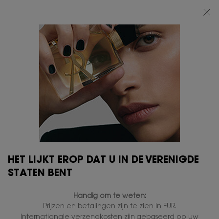
BEAUTY LIGHT CLUB: 20% KORTING OP ALLES — OF 25% KORTING VANAF
€80*
0
MIJN
0 PRODUCT
VERKOOPPUNTEN
MANDJE
Hoofdinhoud
SERVICES
DIT VINDT U MISSCHIEN OOK LEUK
HET LIJKT EROP DAT U IN DE VERENIGDE
STATEN BENT
GRAVEER
GRAVEER
Handig om te weten:
Prijzen en betalingen zijn te zien in EUR.
Internationale verzendkosten zijn gebaseerd op uw