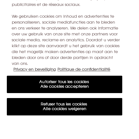
EEN WINKEL ZOEKEN
publicitaires et de réseaux sociaux.
We gebruiken cookies om inhoud en advertenties te
+32 28 99 20 46
personaliseren, sociale mediafuncties aan te bieden
en ons verkeer te analyseren. We delen ook informatie
over uw gebruik van onze site met onze partners voor
sociale media, reclame en analytics. Doordat u verder
YSL BEAUTÉ
klikt op deze site aanvaardt u het gebruik van cookies
281, RUE SAINT HONORÉ, 75008 PARIS France
die het mogelijk maken advertenties op maat aan te
bieden door ons of door derde partijen in opdracht
yslbeauty@be.oaccare.com
van ons.
Privacy en beveiliging
Politique de confidentialité
Autoriser tous les cookies
Alle cookies accepteren
AANKOOPOPTIE
€ - BE (NL)
Refuser tous les cookies
Alle cookies weigeren
© 2026 YSL Beauty
Paramètres des cookies
Cookie-instellingen
Algemene voorwaarden
Algemene verkoopvoorwaarden
Site Map
15€ KORTING OP UW EERSTE BESTELLING
Privacybeleid
Cookie-instellingen