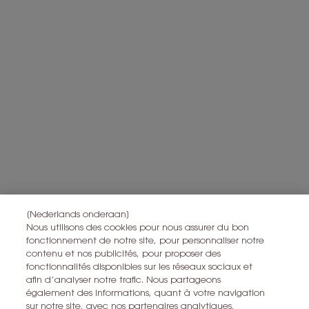
L'Oréal France zal uw persoonsgegevens gebruiken in verband
met producten en diensten van Yves Saint Laurent Beauty om u
gepersonaliseerde aanbiedingen te sturen op basis van de
gegevens die u met ons hebt gedeeld, inclusief uw beautyprofiel,
en om statistieken en analyses uit te voeren.
Voor meer informatie over de manier waarop bij uw
persoonsgegevens verwerken en over uw rechten, raadpleegt u
*
ons
Privacybeleid
Alle informatie over het herroepingsrecht is
hier
te vinden.
Alle informatie over de privacy is
hier
te vinden
Deze site wordt beschermd door Cloudflare en het privacybeleid en de
gebruiksvoorwaarden zijn van toepassing.
[Nederlands onderaan]
Nous utilisons des cookies pour nous assurer du bon
fonctionnement de notre site, pour personnaliser notre
IK MELD ME AAN
contenu et nos publicités, pour proposer des
fonctionnalités disponibles sur les réseaux sociaux et
afin d’analyser notre trafic. Nous partageons
CONTACT MET ONS OPNEMEN
également des informations, quant à votre navigation
sur notre site, avec nos partenaires analytiques,