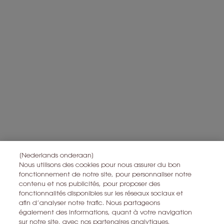
L'Oréal France zal uw persoonsgegevens gebruiken in verband
met producten en diensten van Yves Saint Laurent Beauty om u
gepersonaliseerde aanbiedingen te sturen op basis van de
gegevens die u met ons hebt gedeeld, inclusief uw beautyprofiel,
en om statistieken en analyses uit te voeren.
Voor meer informatie over de manier waarop bij uw
persoonsgegevens verwerken en over uw rechten, raadpleegt u
*
ons
Privacybeleid
Alle informatie over het herroepingsrecht is
hier
te vinden.
Alle informatie over de privacy is
hier
te vinden
Deze site wordt beschermd door Cloudflare en het privacybeleid en de
gebruiksvoorwaarden zijn van toepassing.
[Nederlands onderaan]
Nous utilisons des cookies pour nous assurer du bon
fonctionnement de notre site, pour personnaliser notre
IK MELD ME AAN
contenu et nos publicités, pour proposer des
fonctionnalités disponibles sur les réseaux sociaux et
afin d’analyser notre trafic. Nous partageons
CONTACT MET ONS OPNEMEN
également des informations, quant à votre navigation
sur notre site, avec nos partenaires analytiques,