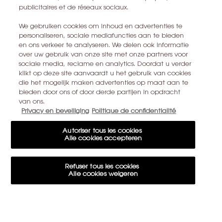
EEN WINKEL ZOEKEN
publicitaires et de réseaux sociaux.
We gebruiken cookies om inhoud en advertenties te
+32 28 99 20 46
personaliseren, sociale mediafuncties aan te bieden
en ons verkeer te analyseren. We delen ook informatie
over uw gebruik van onze site met onze partners voor
sociale media, reclame en analytics. Doordat u verder
YSL BEAUTÉ
klikt op deze site aanvaardt u het gebruik van cookies
281, RUE SAINT HONORÉ, 75008 PARIS France
die het mogelijk maken advertenties op maat aan te
bieden door ons of door derde partijen in opdracht
yslbeauty@be.oaccare.com
van ons.
Privacy en beveiliging
Politique de confidentialité
Autoriser tous les cookies
Alle cookies accepteren
AANKOOPOPTIE
€ - BE (NL)
Refuser tous les cookies
Alle cookies weigeren
© 2026 YSL Beauty
Paramètres des cookies
Cookie-instellingen
Algemene voorwaarden
Algemene verkoopvoorwaarden
Site Map
15€ KORTING OP UW EERSTE BESTELLING
Privacybeleid
Cookie-instellingen