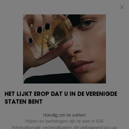
BEAUTY LIGHT CLUB: 20% KORTING OP ALLES — OF 25% KORTING VANAF
€80*
0
MIJN
0 PRODUCT
VERKOOPPUNTEN
MANDJE
Hoofdinhoud
MASCARA VOLUME EFFET FAUX CILS
DIT VINDT U MISSCHIEN OOK LEUK
HET LIJKT EROP DAT U IN DE VERENIGDE
STATEN BENT
GRAVEER
GRAVEER
Handig om te weten:
Prijzen en betalingen zijn te zien in EUR.
Internationale verzendkosten zijn gebaseerd op uw