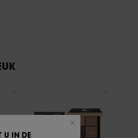
EUK
 U IN DE