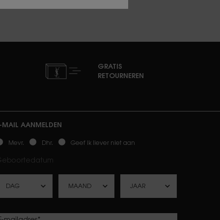
GRATIS
RETOURNEREN
-MAIL AANMELDEN
ewslettersignup.title.legend
Mevr.
Dhr.
Geef ik liever niet aan
Geboortedatum