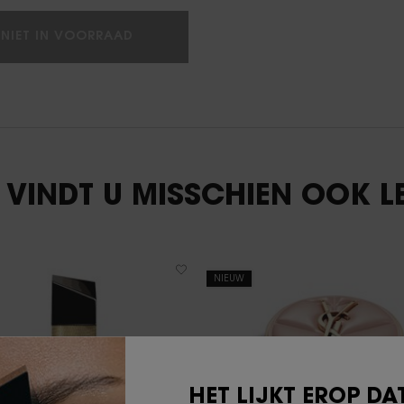
ROUGE PUR COUTURE THE SLIM
NIET IN VOORRAAD
T VINDT U MISSCHIEN OOK L
NIEUW
HET LIJKT EROP DAT