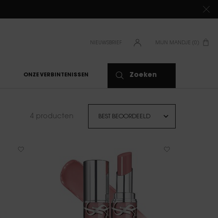
NIEUWSBRIEF
MIJN MANDJE
0
0 PRODUCT
Zoeken
ONZE VERBINTENISSEN
4 producten