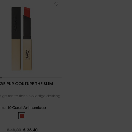
GE PUR COUTURE THE SLIM
ige matte finish, volledige dekking
leur:
10 Corail Antinomique
Geselecteerd
De productvariant is niet op voorraad, kleur 10 Corail Antinomi
Oude prijs
€ 48,00
Nieuwe prijs
€ 38,40