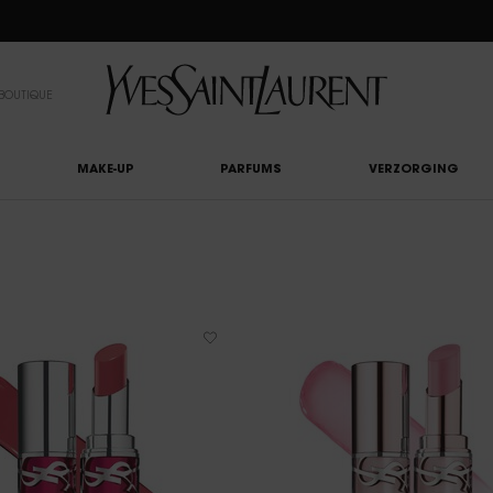
EAUTY LIGHT CLUB: 20% KORTING OP ALLES — OF 25% KORTING VANAF €80*
BOUTIQUE
MAKE-UP
PARFUMS
VERZORGING