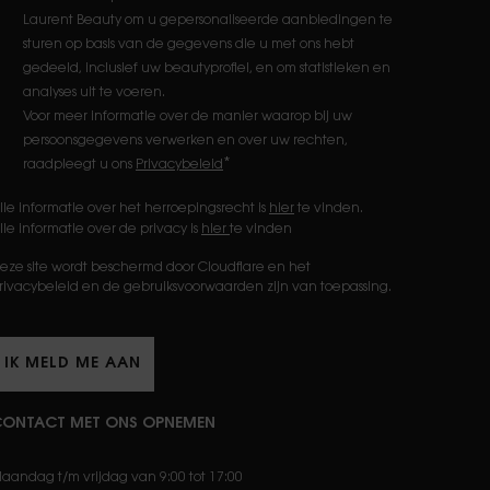
Laurent Beauty om u gepersonaliseerde aanbiedingen te
sturen op basis van de gegevens die u met ons hebt
gedeeld, inclusief uw beautyprofiel, en om statistieken en
analyses uit te voeren.
Voor meer informatie over de manier waarop bij uw
persoonsgegevens verwerken en over uw rechten,
*
raadpleegt u ons
Privacybeleid
lle informatie over het herroepingsrecht is
hier
te vinden.
lle informatie over de privacy is
hier
te vinden
eze site wordt beschermd door Cloudflare en het
rivacybeleid en de gebruiksvoorwaarden zijn van toepassing.
IK MELD ME AAN
ONTACT MET ONS OPNEMEN
aandag t/m vrijdag van 9:00 tot 17:00