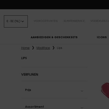
B
€ - BE (NL)
VERKOOPPUNTEN
KLANTENSERVICE
VOORDELEN E-
AANBIEDIGEN & GESCHENKSETS
ICONS
Hoofdinhoud
Home
Modiface
Lips
LIPS
Lips
VERFIJNEN
Prijs
Assortiment