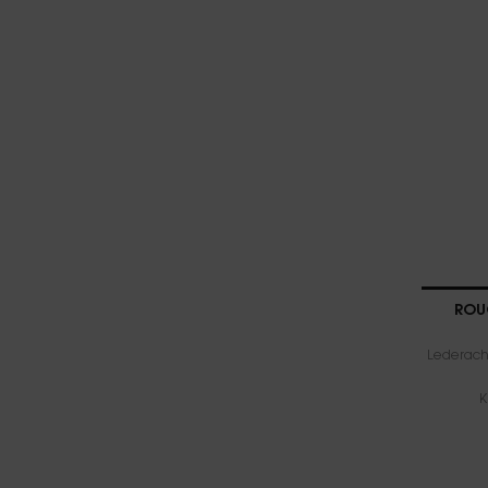
ROU
Lederacht
K
Eén kleur beschikbaar