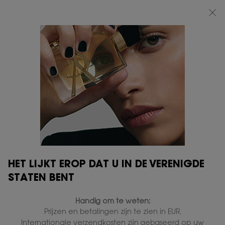
BEAUTY LIGHT CLUB: 20% KORTING OP ALLES — OF 25% KORTING VANAF
€80*
0
MIJN
0 PRODUCT
VERKOOPPUNTEN
MANDJE
Hoofdinhoud
...
PARFUM VOOR HEM
Y
Y ALCOHOL-FREE
DEODORANT STICK
In voorraad
€ 52,00
€ 41,60
Oude prijs
Nieuwe prijs
(€ 55,47/100 ml.)
Geparfumeerde Deodorant Stick.
HET LIJKT EROP DAT U IN DE VERENIGDE
500 mensen hebben dit artikel gezien
STATEN BENT
Handig om te weten:
Prijzen en betalingen zijn te zien in EUR.
Internationale verzendkosten zijn gebaseerd op uw