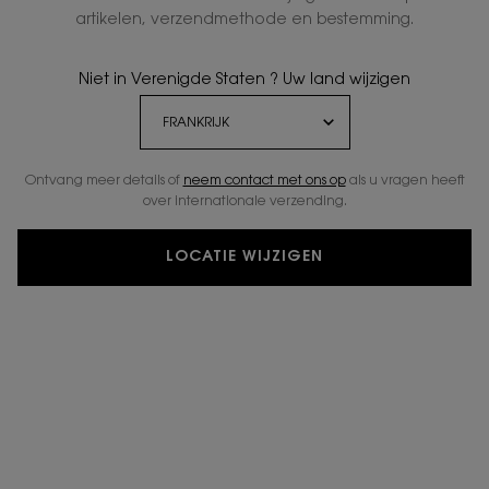
artikelen, verzendmethode en bestemming.
Niet in Verenigde Staten ? Uw land wijzigen
Ontvang meer details of
neem contact met ons op
als u vragen heeft
over internationale verzending.
LOCATIE WIJZIGEN
One volume available:
75 ml
-
€ 52,00
€ 41,60
(€ 55,47/100 ml.)