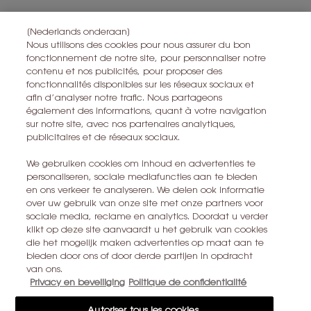
IK MELD ME AAN
[Nederlands onderaan]
Nous utilisons des cookies pour nous assurer du bon
fonctionnement de notre site, pour personnaliser notre
contenu et nos publicités, pour proposer des
CONTACT MET ONS OPNEMEN
fonctionnalités disponibles sur les réseaux sociaux et
afin d’analyser notre trafic. Nous partageons
EEN WINKEL ZOEKEN
également des informations, quant à votre navigation
sur notre site, avec nos partenaires analytiques,
publicitaires et de réseaux sociaux.
+32 28 99 20 46
We gebruiken cookies om inhoud en advertenties te
personaliseren, sociale mediafuncties aan te bieden
YSL BEAUTÉ
en ons verkeer te analyseren. We delen ook informatie
281, RUE SAINT HONORÉ, 75008 PARIS France
over uw gebruik van onze site met onze partners voor
sociale media, reclame en analytics. Doordat u verder
yslbeauty@be.oaccare.com
klikt op deze site aanvaardt u het gebruik van cookies
die het mogelijk maken advertenties op maat aan te
bieden door ons of door derde partijen in opdracht
van ons.
Privacy en beveiliging
Politique de confidentialité
AANKOOPOPTIE
Autoriser tous les cookies