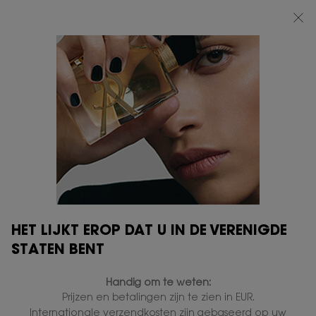
BEAUTY LIGHT CLUB: 20% KORTING OP ALLES — OF 25% KORTING VANAF
€80*
0
MIJN
0 PRODUCT
VERKOOPPUNTEN
MANDJE
Hoofdinhoud
HET LIJKT EROP DAT U IN DE VERENIGDE
STATEN BENT
GRATIS STANDAARD
EXCLUSIEF
LEVERING VANAF € 50
GESCHENK
Handig om te weten:
Prijzen en betalingen zijn te zien in EUR.
Internationale verzendkosten zijn gebaseerd op uw