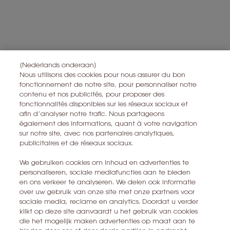
Alle informatie over het herroepingsrecht is
hier
te vinden.
Alle informatie over de privacy is
hier
te vinden
Deze site wordt beschermd door Cloudflare en het privacybeleid en de
gebruiksvoorwaarden zijn van toepassing.
[Nederlands onderaan]
Nous utilisons des cookies pour nous assurer du bon
fonctionnement de notre site, pour personnaliser notre
IK MELD ME AAN
contenu et nos publicités, pour proposer des
fonctionnalités disponibles sur les réseaux sociaux et
afin d’analyser notre trafic. Nous partageons
CONTACT MET ONS OPNEMEN
également des informations, quant à votre navigation
sur notre site, avec nos partenaires analytiques,
EEN WINKEL ZOEKEN
publicitaires et de réseaux sociaux.
We gebruiken cookies om inhoud en advertenties te
+32 28 99 20 46
personaliseren, sociale mediafuncties aan te bieden
en ons verkeer te analyseren. We delen ook informatie
over uw gebruik van onze site met onze partners voor
sociale media, reclame en analytics. Doordat u verder
YSL BEAUTÉ
klikt op deze site aanvaardt u het gebruik van cookies
281, RUE SAINT HONORÉ, 75008 PARIS France
die het mogelijk maken advertenties op maat aan te