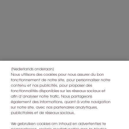
gepersonaliseerde aanbiedingen te sturen op basis van de
gegevens die u met ons hebt gedeeld, inclusief uw beautyprofiel,
en om statistieken en analyses uit te voeren.
Voor meer informatie over de manier waarop bij uw
persoonsgegevens verwerken en over uw rechten, raadpleegt u
*
ons
Privacybeleid
Alle informatie over het herroepingsrecht is
hier
te vinden.
Alle informatie over de privacy is
hier
te vinden
Deze site wordt beschermd door Cloudflare en het privacybeleid en de
gebruiksvoorwaarden zijn van toepassing.
[Nederlands onderaan]
Nous utilisons des cookies pour nous assurer du bon
fonctionnement de notre site, pour personnaliser notre
contenu et nos publicités, pour proposer des
IK MELD ME AAN
fonctionnalités disponibles sur les réseaux sociaux et
afin d’analyser notre trafic. Nous partageons
également des informations, quant à votre navigation
sur notre site, avec nos partenaires analytiques,
CONTACT MET ONS OPNEMEN
publicitaires et de réseaux sociaux.
EEN WINKEL ZOEKEN
We gebruiken cookies om inhoud en advertenties te