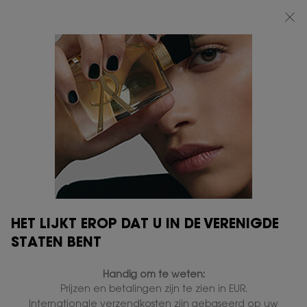
BEAUTY LIGHT CLUB: 20% KORTING OP ALLES — OF 25% KORTING VANAF
€80*
0
MIJN
0 PRODUCT
VERKOOPPUNTEN
MANDJE
Hoofdinhoud
ER ZIJN GEEN RESULTATEN GEVONDEN
145 producten
VERFIJNEN
FILTERMENU
HET LIJKT EROP DAT U IN DE VERENIGDE
STATEN BENT
Handig om te weten:
Prijzen en betalingen zijn te zien in EUR.
Internationale verzendkosten zijn gebaseerd op uw