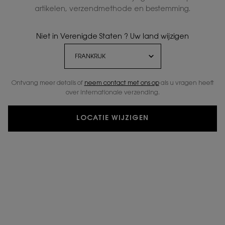
artikelen, verzendmethode en bestemming.
GRATIS STANDAARD
EXCLUSIEF
LEVERING VANAF € 50
GESCHENK
Niet in Verenigde Staten ? Uw land wijzigen
2 GRATIS
GRATIS
MONSTERS
RETOURNEREN
Ontvang meer details of
neem contact met ons op
als u vragen heeft
over internationale verzending.
Navigatie voettekst
E-MAIL AANMELDEN
LOCATIE WIJZIGEN
newslettersignup.title.legend
Mevr.
Dhr.
Geef ik liever niet aan
Geboortedatum
E-mailadres
*