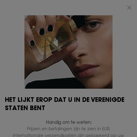
BEAUTY LIGHT CLUB: 20% KORTING OP ALLES — OF 25% KORTING VANAF
€80*
0
MIJN
0 PRODUCT
VERKOOPPUNTEN
MANDJE
Hoofdinhoud
HET LIJKT EROP DAT U IN DE VERENIGDE
STATEN BENT
Handig om te weten:
Prijzen en betalingen zijn te zien in EUR.
Internationale verzendkosten zijn gebaseerd op uw