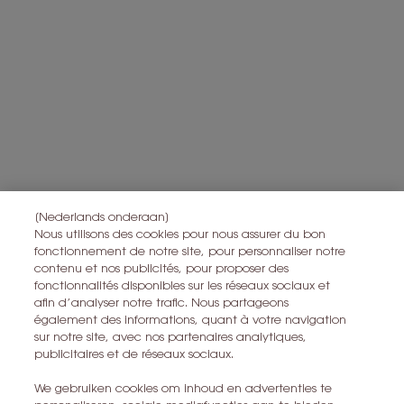
gegevens die u met ons hebt gedeeld, inclusief uw beautyprofiel,
en om statistieken en analyses uit te voeren.
Voor meer informatie over de manier waarop bij uw
persoonsgegevens verwerken en over uw rechten, raadpleegt u
*
ons
Privacybeleid
Alle informatie over het herroepingsrecht is
hier
te vinden.
Alle informatie over de privacy is
hier
te vinden
Deze site wordt beschermd door Cloudflare en het privacybeleid en de
gebruiksvoorwaarden zijn van toepassing.
[Nederlands onderaan]
Nous utilisons des cookies pour nous assurer du bon
fonctionnement de notre site, pour personnaliser notre
IK MELD ME AAN
contenu et nos publicités, pour proposer des
fonctionnalités disponibles sur les réseaux sociaux et
afin d’analyser notre trafic. Nous partageons
CONTACT MET ONS OPNEMEN
également des informations, quant à votre navigation
sur notre site, avec nos partenaires analytiques,
EEN WINKEL ZOEKEN
publicitaires et de réseaux sociaux.
We gebruiken cookies om inhoud en advertenties te
+32 28 99 20 46