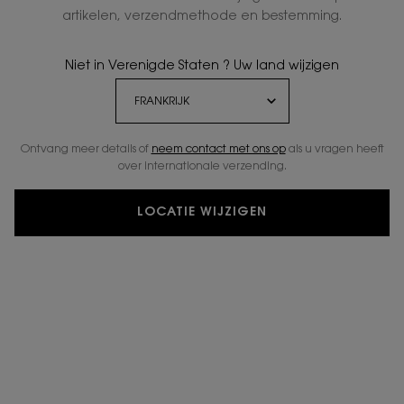
GRATIS STANDAARD
EXCLUSIEF
artikelen, verzendmethode en bestemming.
LEVERING VANAF € 50
GESCHENK
Niet in Verenigde Staten ? Uw land wijzigen
2 GRATIS
GRATIS
MONSTERS
RETOURNEREN
Ontvang meer details of
neem contact met ons op
als u vragen heeft
over internationale verzending.
Navigatie voettekst
E-MAIL AANMELDEN
newslettersignup.title.legend
LOCATIE WIJZIGEN
Mevr.
Dhr.
Geef ik liever niet aan
Geboortedatum
E-mailadres
*