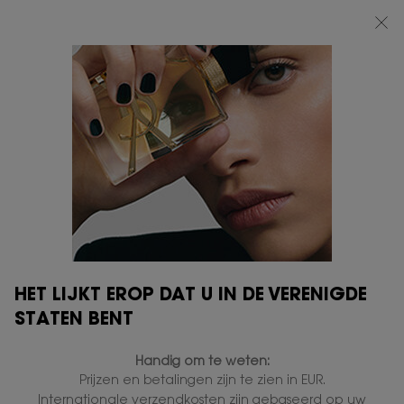
BEAUTY LIGHT CLUB: 20% KORTING OP ALLES — OF 25% KORTING VANAF
€80*
0
MIJN
0 PRODUCT
VERKOOPPUNTEN
MANDJE
Hoofdinhoud
EMPAREJA CON NUESTROS
PRODUCTOS ICÓNICOS
HET LIJKT EROP DAT U IN DE VERENIGDE
STATEN BENT
Handig om te weten:
Prijzen en betalingen zijn te zien in EUR.
Internationale verzendkosten zijn gebaseerd op uw