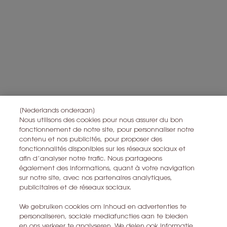
en om statistieken en analyses uit te voeren.
Voor meer informatie over de manier waarop bij uw
persoonsgegevens verwerken en over uw rechten, raadpleegt u
*
ons
Privacybeleid
Alle informatie over het herroepingsrecht is
hier
te vinden.
Alle informatie over de privacy is
hier
te vinden
Deze site wordt beschermd door Cloudflare en het privacybeleid en de
gebruiksvoorwaarden zijn van toepassing.
[Nederlands onderaan]
Nous utilisons des cookies pour nous assurer du bon
fonctionnement de notre site, pour personnaliser notre
IK MELD ME AAN
contenu et nos publicités, pour proposer des
fonctionnalités disponibles sur les réseaux sociaux et
afin d’analyser notre trafic. Nous partageons
CONTACT MET ONS OPNEMEN
également des informations, quant à votre navigation
sur notre site, avec nos partenaires analytiques,
EEN WINKEL ZOEKEN
publicitaires et de réseaux sociaux.
We gebruiken cookies om inhoud en advertenties te
+32 28 99 20 46
personaliseren, sociale mediafuncties aan te bieden
en ons verkeer te analyseren. We delen ook informatie