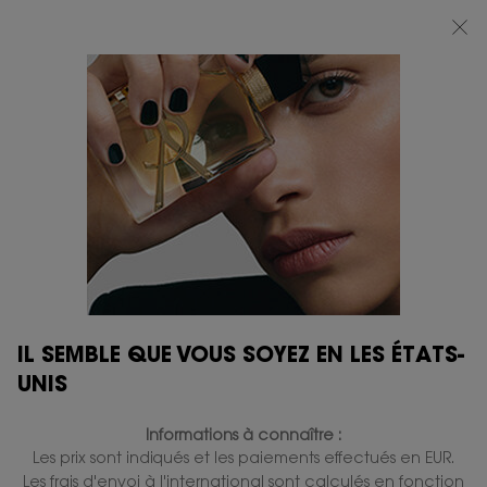
BEAUTY LIGHT CLUB : PROFITEZ DE -20% SUR TOUT — OU -25% DÈS 80 €
D'ACHAT*
0
MON
0 PRODUIT
BOUTIQUES
PANIER
Contenu principal
IL SEMBLE QUE VOUS SOYEZ EN LES ÉTATS-
UNIS
Informations à connaître :
Les prix sont indiqués et les paiements effectués en EUR.
Les frais d'envoi à l'international sont calculés en fonction