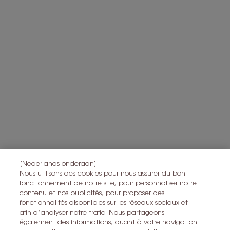
communications électroniques.
L'Oréal France, en relation avec les produits et services Yves Saint
Laurent Beauty, utilisera vos données personnelles pour vous
envoyer des offres personnalisées basées sur les informations que
vous avez partagées avec nous, y compris votre profil beauté, ainsi
que pour réaliser des statistiques et des analyses.
Pour en savoir plus sur la manière dont nous traitons vos données
personnelles et sur vos droits, consultez notre
Politique de
*
protection des données
.
Toutes les informations sur le droit de rétractation peuvent être trouvées
ici
.
Toutes les informations sur la vie privée peuvent être trouvées
ici
.
Ce site est protégé par Cloudflare et la politique de confidentialité et
les conditions dutilisation sappliquent.
[Nederlands onderaan]
Nous utilisons des cookies pour nous assurer du bon
fonctionnement de notre site, pour personnaliser notre
contenu et nos publicités, pour proposer des
S’ABONNER
fonctionnalités disponibles sur les réseaux sociaux et
afin d’analyser notre trafic. Nous partageons
également des informations, quant à votre navigation
CONTACTEZ-NOUS