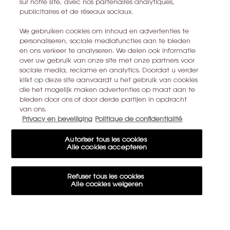
sur notre site, avec nos partenaires analytiques,
publicitaires et de réseaux sociaux.
TROUVER UN MAGASIN
We gebruiken cookies om inhoud en advertenties te
personaliseren, sociale mediafuncties aan te bieden
+32 28 99 20 45
en ons verkeer te analyseren. We delen ook informatie
over uw gebruik van onze site met onze partners voor
sociale media, reclame en analytics. Doordat u verder
YSL BEAUTÉ
klikt op deze site aanvaardt u het gebruik van cookies
281, RUE SAINT HONORÉ, 75008 PARIS France
die het mogelijk maken advertenties op maat aan te
bieden door ons of door derde partijen in opdracht
yslbeauty@be.oaccare.com
van ons.
Privacy en beveiliging
Politique de confidentialité
Autoriser tous les cookies
Alle cookies accepteren
OPTIONS D'ACHAT
€ - BE (FR)
Refuser tous les cookies
Alle cookies weigeren
© 2026 YSL Beauty
Paramètres des cookies
Cookie-instellingen
Conditions d'utilisation
Conditions générales de vente
Plan du site
15€ OFFERTS SUR VOTRE 1ÈRE COMMANDE