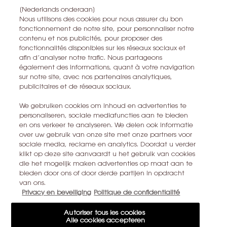
les conditions dutilisation sappliquent.
[Nederlands onderaan]
Nous utilisons des cookies pour nous assurer du bon
fonctionnement de notre site, pour personnaliser notre
contenu et nos publicités, pour proposer des
S’ABONNER
fonctionnalités disponibles sur les réseaux sociaux et
afin d’analyser notre trafic. Nous partageons
également des informations, quant à votre navigation
CONTACTEZ-NOUS
sur notre site, avec nos partenaires analytiques,
publicitaires et de réseaux sociaux.
TROUVER UN MAGASIN
We gebruiken cookies om inhoud en advertenties te
personaliseren, sociale mediafuncties aan te bieden
+32 28 99 20 45
en ons verkeer te analyseren. We delen ook informatie
over uw gebruik van onze site met onze partners voor
sociale media, reclame en analytics. Doordat u verder
YSL BEAUTÉ
klikt op deze site aanvaardt u het gebruik van cookies
281, RUE SAINT HONORÉ, 75008 PARIS France
die het mogelijk maken advertenties op maat aan te
bieden door ons of door derde partijen in opdracht
yslbeauty@be.oaccare.com
van ons.
Privacy en beveiliging
Politique de confidentialité
Autoriser tous les cookies
Alle cookies accepteren
OPTIONS D'ACHAT