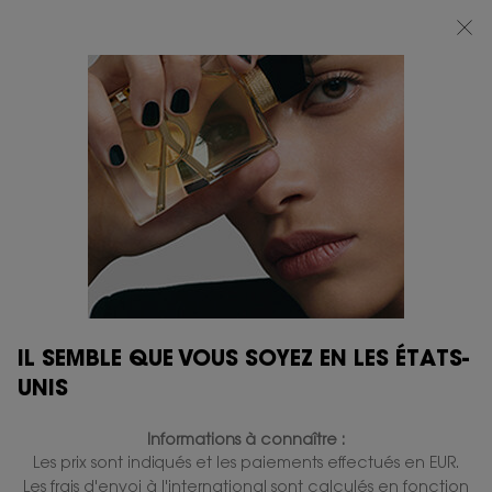
BEAUTY LIGHT CLUB : PROFITEZ DE -20% SUR TOUT — OU -25% DÈS 80 €
D'ACHAT*
0
MON
0 PRODUIT
BOUTIQUES
PANIER
Contenu principal
IL N'Y A PAS DE RÉSULTAT
VOUS AIMEREZ ÉGALEMENT
IL SEMBLE QUE VOUS SOYEZ EN LES ÉTATS-
GRAVURE
GRAVURE
UNIS
Informations à connaître :
Les prix sont indiqués et les paiements effectués en EUR.
Les frais d'envoi à l'international sont calculés en fonction