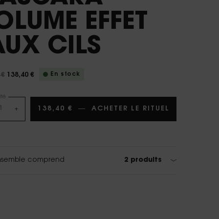
OLUME EFFET
AUX CILS
En stock
 €
138,40 €
 prix
u prix
té
138,40 €
―
ACHETER LE RITUEL
DUO BLACK
+
2 produits
nsemble comprend