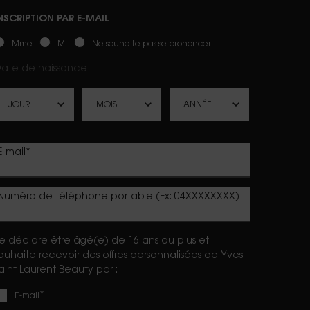
NSCRIPTION PAR E-MAIL
ewslettersignup.title.legend
Mme
M.
Ne souhaite pas se prononcer
ate de naissance
E-mail
*
Numéro de téléphone portable (Ex: 04XXXXXXXX)
e déclare être âgé(e) de 16 ans ou plus et
ouhaite recevoir des offres personnalisées de Yves
aint Laurent Beauty par :
*
E-mail