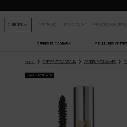
BEA
€ - BE (FR)
BOUTIQUES
SERVICE CLIENT
PRIVILÈGES E-BOUTIQUE
OFFRES ET CADEAUX
MEILLEURES VENTES
Contenu principal
Home
OFFRES ET CADEAUX
OFFRES EXCLUSIVES
R
EXCLUSIVITÉ WEB