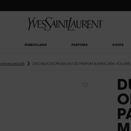
UTY LIGHT CLUB : PROFITEZ DE -20% SUR TOUT — OU -25% DÈS 80 € D'ACHAT*
MAQUILLAGE
PARFUMS
SOINS
outines beauté
DUO BLACK OPIUM EAU DE PARFUM & MASCARA VOLUME E
D
O
P
M