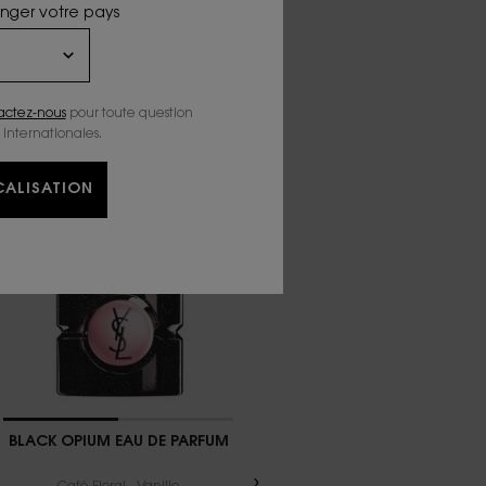
anger votre pays
actez-nous
pour toute question
 internationales.
ALISATION
MEILLEURES
VENTES
BLACK OPIUM EAU DE PARFUM
LIBRE EAU DE PARFUM INTENSE