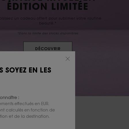
ÉDITION LIMITÉE
isissez un cadeau offert pour sublimer votre routine
beauté.*
*Dans la limite des stocks disponibles
DÉCOUVRIR
S SOYEZ EN LES
onnaître :
iements effectués en EUR.
 sont calculés en fonction de
ion et de la destination.