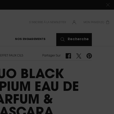
S’INSCRIRE À LA NEWSLETTER
MON PANIER
0
0 PRODUIT
Recherche
NOS ENGAGEMENTS
Partager Sur Facebook
Partager Sur Twitter
Partager Sur Pinter
FFET FAUX CILS
Partager Sur
UO BLACK
PIUM EAU DE
ARFUM &
ASCARA