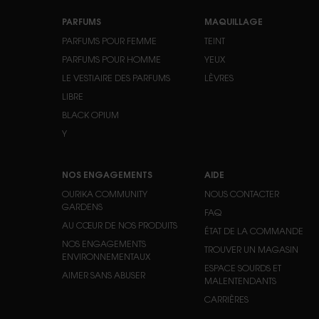
Navigation du pied de page
PARFUMS
MAQUILLAGE
PARFUMS POUR FEMME
TEINT
PARFUMS POUR HOMME
YEUX
LE VESTIAIRE DES PARFUMS
LÈVRES
LIBRE
BLACK OPIUM
Y
NOS ENGAGEMENTS
AIDE
OURIKA COMMUNITY
NOUS CONTACTER
GARDENS
FAQ
AU CŒUR DE NOS PRODUITS
ÉTAT DE LA COMMANDE
NOS ENGAGEMENTS
TROUVER UN MAGASIN
ENVIRONNEMENTAUX
ESPACE SOURDS ET
AIMER SANS ABUSER
MALENTENDANTS
CARRIÈRES