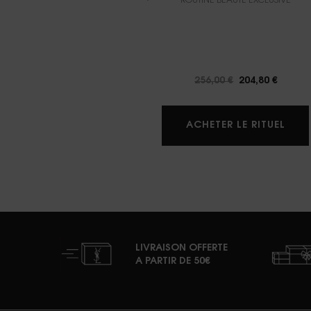
ROUTINE BEAUTÉ EXCLUSIVE
Ancien prix
256,00 €
Nouveau prix
204,80 €
DUO 
ACHETER LE RITUEL
LIVRAISON OFFERTE
A PARTIR DE 50€