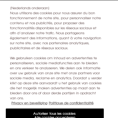
personnelles et sur vos droits, consultez notre
Politique de
[Nederlands onderaan]
*
protection des données
.
Nous utilisons des cookies pour nous assurer du bon
fonctionnement de notre site, pour personnaliser notre
Toutes les informations sur le droit de rétractation peuvent être trouvées
contenu et nos publicités, pour proposer des
ici
.
fonctionnalités disponibles sur les réseaux sociaux et
Toutes les informations sur la vie privée peuvent être trouvées
ici
.
afin d’analyser notre trafic. Nous partageons
également des informations, quant à votre navigation
Ce site est protégé par Cloudflare et la politique de confidentialité et
sur notre site, avec nos partenaires analytiques,
les conditions dutilisation sappliquent.
publicitaires et de réseaux sociaux.
We gebruiken cookies om inhoud en advertenties te
S’ABONNER
personaliseren, sociale mediafuncties aan te bieden
en ons verkeer te analyseren. We delen ook informatie
over uw gebruik van onze site met onze partners voor
sociale media, reclame en analytics. Doordat u verder
CONTACTEZ-NOUS
klikt op deze site aanvaardt u het gebruik van cookies
die het mogelijk maken advertenties op maat aan te
TROUVER UN MAGASIN
bieden door ons of door derde partijen in opdracht
van ons.
Privacy en beveiliging
Politique de confidentialité
+32 28 99 20 45
Autoriser tous les cookies
Alle cookies accepteren