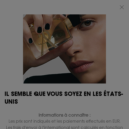
BEAUTY LIGHT CLUB : PROFITEZ DE -20% SUR TOUT — OU -25% DÈS 80 €
D'ACHAT*
0
MON
0 PRODUIT
BOUTIQUES
PANIER
Contenu principal
IL SEMBLE QUE VOUS SOYEZ EN LES ÉTATS-
OURIKA GARDENS
UNIS
Informations à connaître :
Les prix sont indiqués et les paiements effectués en EUR.
GÉNÉRER UN IMPACT POSITIF
Les frais d'envoi à l'international sont calculés en fonction