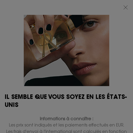
BEAUTY LIGHT CLUB : PROFITEZ DE -20% SUR TOUT — OU -25% DÈS 80 €
D'ACHAT*
0
MON
0 PRODUIT
BOUTIQUES
PANIER
Contenu principal
...
PARFUM HOMME
Y
Y LE PARFUM
En stock
140,00 €
112,00 €
Ancien prix
Nouveau prix
(186,67 €/100 ml.)
Absolument intense et sophistiquée.
1.092 personne(s) ont vu cet article
IL SEMBLE QUE VOUS SOYEZ EN LES ÉTATS-
UNIS
NOUVEAU
Informations à connaître :
Les prix sont indiqués et les paiements effectués en EUR.
Les frais d'envoi à l'international sont calculés en fonction