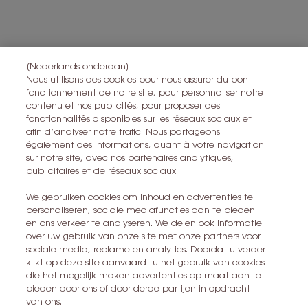
S’ABONNER
[Nederlands onderaan]
Nous utilisons des cookies pour nous assurer du bon
CONTACTEZ-NOUS
fonctionnement de notre site, pour personnaliser notre
contenu et nos publicités, pour proposer des
TROUVER UN MAGASIN
fonctionnalités disponibles sur les réseaux sociaux et
afin d’analyser notre trafic. Nous partageons
également des informations, quant à votre navigation
+32 28 99 20 45
sur notre site, avec nos partenaires analytiques,
publicitaires et de réseaux sociaux.
YSL BEAUTÉ
We gebruiken cookies om inhoud en advertenties te
281, RUE SAINT HONORÉ, 75008 PARIS France
personaliseren, sociale mediafuncties aan te bieden
en ons verkeer te analyseren. We delen ook informatie
yslbeauty@be.oaccare.com
over uw gebruik van onze site met onze partners voor
sociale media, reclame en analytics. Doordat u verder
klikt op deze site aanvaardt u het gebruik van cookies
die het mogelijk maken advertenties op maat aan te
bieden door ons of door derde partijen in opdracht
OPTIONS D'ACHAT
van ons.