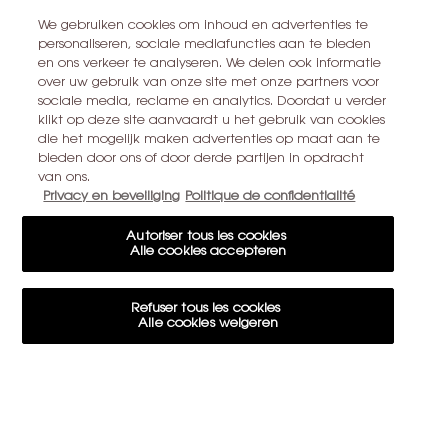
TROUVER UN MAGASIN
We gebruiken cookies om inhoud en advertenties te
personaliseren, sociale mediafuncties aan te bieden
en ons verkeer te analyseren. We delen ook informatie
+32 28 99 20 45
over uw gebruik van onze site met onze partners voor
sociale media, reclame en analytics. Doordat u verder
klikt op deze site aanvaardt u het gebruik van cookies
YSL BEAUTÉ
die het mogelijk maken advertenties op maat aan te
281, RUE SAINT HONORÉ, 75008 PARIS France
bieden door ons of door derde partijen in opdracht
van ons.
yslbeauty@be.oaccare.com
Privacy en beveiliging
Politique de confidentialité
Autoriser tous les cookies
Alle cookies accepteren
OPTIONS D'ACHAT
Refuser tous les cookies
€ - BE (FR)
Alle cookies weigeren
Paramètres des cookies
© 2026 YSL Beauty
Cookie-instellingen
15€ OFFERTS SUR VOTRE 1ÈRE COMMANDE
Conditions d'utilisation
Conditions générales de vente
Plan du site
Politique de confidentialité
Gestion des cookies