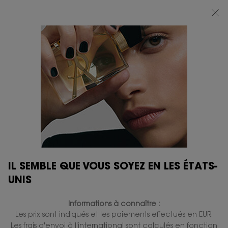
BEAUTY LIGHT CLUB : PROFITEZ DE -20% SUR TOUT — OU -25% DÈS 80 €
D'ACHAT*
0
MON
0 PRODUIT
BOUTIQUES
PANIER
Contenu principal
IL SEMBLE QUE VOUS SOYEZ EN LES ÉTATS-
UNIS
Informations à connaître :
Les prix sont indiqués et les paiements effectués en EUR.
Les frais d'envoi à l'international sont calculés en fonction