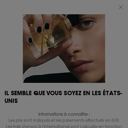
BEAUTY LIGHT CLUB : PROFITEZ DE -20% SUR TOUT — OU -25% DÈS 80 €
D'ACHAT*
0
MON
0 PRODUIT
BOUTIQUES
PANIER
Contenu principal
IL N'Y A PAS DE RÉSULTAT
VOUS AIMEREZ ÉGALEMENT
IL SEMBLE QUE VOUS SOYEZ EN LES ÉTATS-
GRAVURE
GRAVURE
UNIS
Informations à connaître :
Les prix sont indiqués et les paiements effectués en EUR.
Les frais d'envoi à l'international sont calculés en fonction