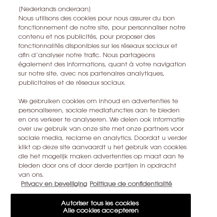
les conditions dutilisation sappliquent.
[Nederlands onderaan]
Nous utilisons des cookies pour nous assurer du bon
fonctionnement de notre site, pour personnaliser notre
contenu et nos publicités, pour proposer des
S’ABONNER
fonctionnalités disponibles sur les réseaux sociaux et
afin d’analyser notre trafic. Nous partageons
également des informations, quant à votre navigation
CONTACTEZ-NOUS
sur notre site, avec nos partenaires analytiques,
publicitaires et de réseaux sociaux.
TROUVER UN MAGASIN
We gebruiken cookies om inhoud en advertenties te
personaliseren, sociale mediafuncties aan te bieden
+32 28 99 20 45
en ons verkeer te analyseren. We delen ook informatie
over uw gebruik van onze site met onze partners voor
sociale media, reclame en analytics. Doordat u verder
YSL BEAUTÉ
klikt op deze site aanvaardt u het gebruik van cookies
281, RUE SAINT HONORÉ, 75008 PARIS France
die het mogelijk maken advertenties op maat aan te
bieden door ons of door derde partijen in opdracht
yslbeauty@be.oaccare.com
van ons.
Privacy en beveiliging
Politique de confidentialité
Autoriser tous les cookies
Alle cookies accepteren
OPTIONS D'ACHAT