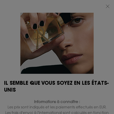
BEAUTY LIGHT CLUB : PROFITEZ DE -20% SUR TOUT — OU -25% DÈS 80 €
D'ACHAT*
0
MON
0 PRODUIT
BOUTIQUES
PANIER
Contenu principal
Y
VOUS AIMEREZ ÉGALEMENT
IL SEMBLE QUE VOUS SOYEZ EN LES ÉTATS-
UNIS
GRAVURE
GRAVURE
Informations à connaître :
Les prix sont indiqués et les paiements effectués en EUR.
Les frais d'envoi à l'international sont calculés en fonction