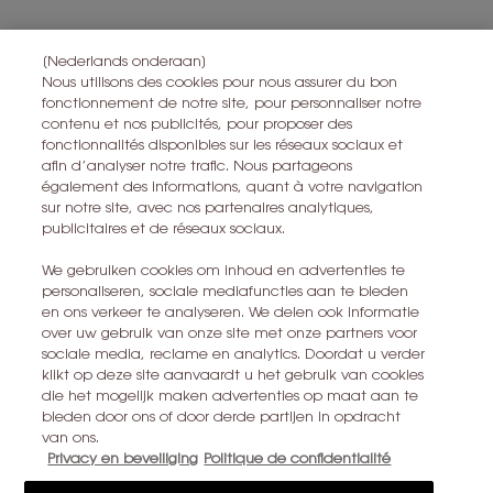
Ce site est protégé par Cloudflare et la politique de confidentialité et
les conditions dutilisation sappliquent.
[Nederlands onderaan]
Nous utilisons des cookies pour nous assurer du bon
fonctionnement de notre site, pour personnaliser notre
contenu et nos publicités, pour proposer des
S’ABONNER
fonctionnalités disponibles sur les réseaux sociaux et
afin d’analyser notre trafic. Nous partageons
également des informations, quant à votre navigation
CONTACTEZ-NOUS
sur notre site, avec nos partenaires analytiques,
publicitaires et de réseaux sociaux.
TROUVER UN MAGASIN
We gebruiken cookies om inhoud en advertenties te
personaliseren, sociale mediafuncties aan te bieden
+32 28 99 20 45
en ons verkeer te analyseren. We delen ook informatie
over uw gebruik van onze site met onze partners voor
sociale media, reclame en analytics. Doordat u verder
YSL BEAUTÉ
klikt op deze site aanvaardt u het gebruik van cookies
281, RUE SAINT HONORÉ, 75008 PARIS France
die het mogelijk maken advertenties op maat aan te
bieden door ons of door derde partijen in opdracht
yslbeauty@be.oaccare.com
van ons.
Privacy en beveiliging
Politique de confidentialité