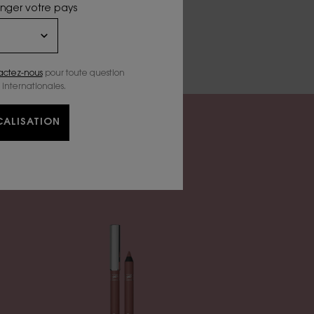
anger votre pays
actez-nous
pour toute question
 internationales.
ALISATION
 YSL