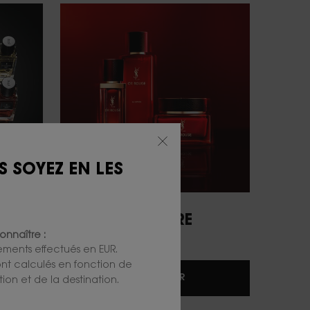
S SOYEZ EN LES
ES
SKINCARE
onnaître :
iements effectués en EUR.
 sont calculés en fonction de
DÉCOUVRIR
ion et de la destination.