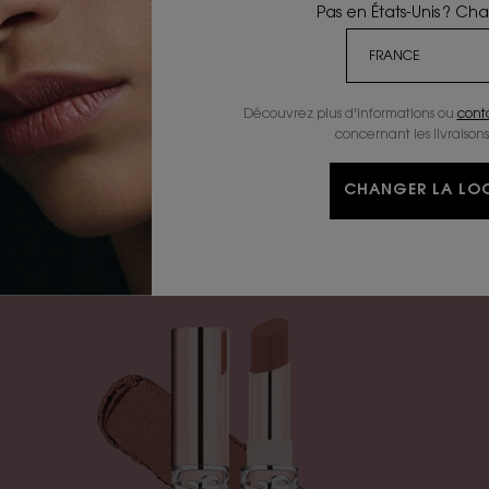
Pas en États-Unis ? Ch
Découvrez plus d'informations ou
cont
concernant les livraisons
CHANGER LA LOC
LOREZ LES ICÔNES NUDE BY