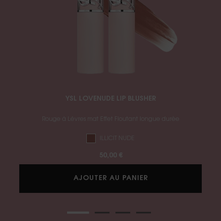
YSL LOVENUDE LIP BLUSHER
Rouge à Lèvres mat Effet Floutant longue durée
ILLICIT NUDE
50,00 €
YSL LOVENUDE LIP
AJOUTER AU PANIER