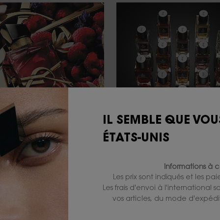
IL SEMBLE QUE VOU
ÉTATS-UNIS
PARFUMS
LE VESTIAIRE D
PARFUMS
Informations à c
Les prix sont indiqués et les pa
Les frais d'envoi à l'international
DÉCOUVRIR
DÉCOUVRIR
vos articles, du mode d'expédit