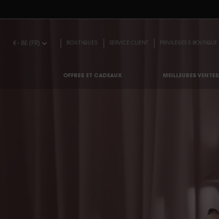
BEA
Contenu principal
€ - BE (FR)
BOUTIQUES
SERVICE CLIENT
PRIVILÈGES E-BOUTIQUE
OFFRES ET CADEAUX
MEILLEURES VENTES