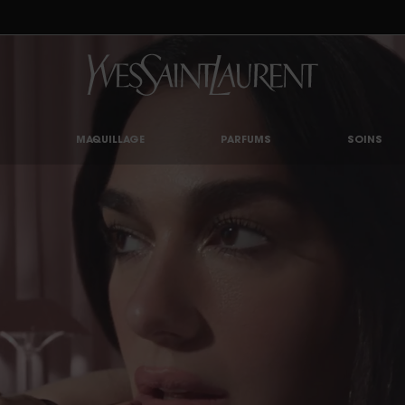
UTY LIGHT CLUB : PROFITEZ DE -20% SUR TOUT — OU -25% DÈS 80 € D'ACHAT*
MAQUILLAGE
PARFUMS
SOINS