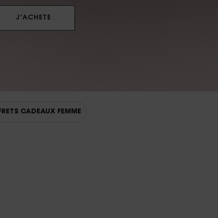
OUVREZ MAINTENANT​
FRETS CADEAUX FEMME
E