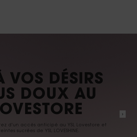
EAU LIBRE
RY CRUSH​
icatement acidulé fusionne avec la richesse
d de noix de coco crémeuse.