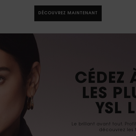
DÉCOUVREZ MAINTENANT​
NOUV
BER
Un accord de framboise dél
d'un accor