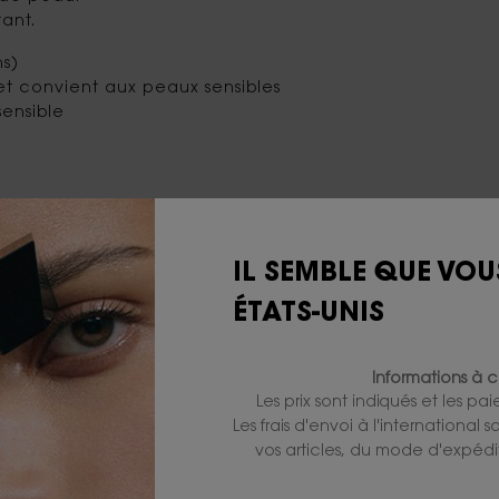
tant.
ns)
et convient aux peaux sensibles
sensible
CONIQUE ET COLLECTIONNAB
IL SEMBLE QUE VOU
tre nouveau blush poudre et ressentez le frisson d'un
ÉTATS-UNIS
couture pour une couleur éclatante zéro défaut.
Informations à c
Les prix sont indiqués et les pa
Les frais d'envoi à l'international
vos articles, du mode d'expédit