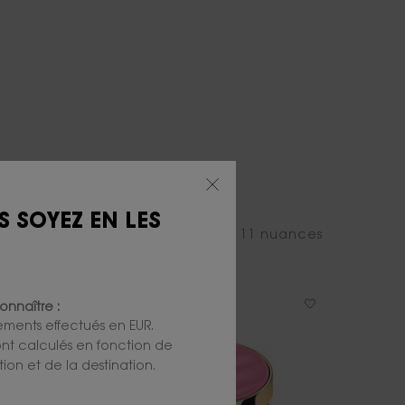
LE
S SOYEZ EN LES
e couleur instantanée. Découvrez 11 nuances
onnaître :
iements effectués en EUR.
 sont calculés en fonction de
ion et de la destination.