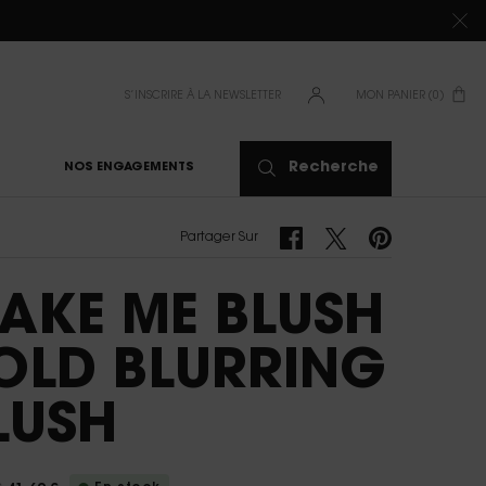
S’INSCRIRE À LA NEWSLETTER
MON PANIER
0
0 PRODUIT
Recherche
NOS ENGAGEMENTS
Partager Sur Facebook
Partager Sur Twitter
Partager Sur Pinter
Partager Sur
AKE ME BLUSH
OLD BLURRING
LUSH