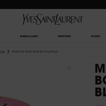
UTY LIGHT CLUB : PROFITEZ DE -20% SUR TOUT — OU -25% DÈS 80 € D'ACHAT*
MAQUILLAGE
PARFUMS
SOINS
ante
Make Me Blush Bold Blurring Blush
M
B
B