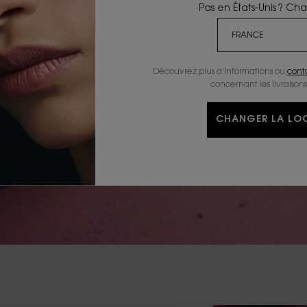
Pas en États-Unis ? Ch
Découvrez plus d'informations ou
cont
concernant les livraisons
CHANGER LA LOC