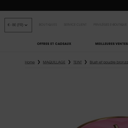
BEA
€ - BE (FR)
BOUTIQUES
SERVICE CLIENT
PRIVILÈGES E-BOUTIQUE
OFFRES ET CADEAUX
MEILLEURES VENTES
Contenu principal
Home
MAQUILLAGE
TEINT
Blush et poudre bronz