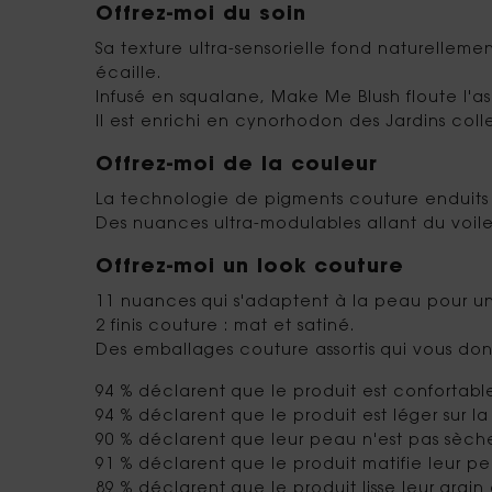
Offrez-moi du soin
Sa texture ultra-sensorielle fond naturellemen
écaille.
Infusé en squalane, Make Me Blush floute l'as
Il est enrichi en cynorhodon des Jardins col
Offrez-moi de la couleur
La technologie de pigments couture enduits in
Des nuances ultra-modulables allant du voile
Offrez-moi un look couture
11 nuances qui s'adaptent à la peau pour un 
2 finis couture : mat et satiné.
Des emballages couture assortis qui vous do
94 % déclarent que le produit est confortable
94 % déclarent que le produit est léger sur l
90 % déclarent que leur peau n'est pas sèch
91 % déclarent que le produit matifie leur pe
89 % déclarent que le produit lisse leur grai