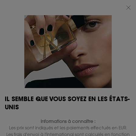
BEAUTY LIGHT CLUB : PROFITEZ DE -20% SUR TOUT — OU -25% DÈS 80 €
D'ACHAT*
0
MON
0 PRODUIT
BOUTIQUES
PANIER
Contenu principal
...
LÈVRES
Rouge à lèvres
YSL LOVESHINE CANDY
GLAZE
En stock
47,00 €
37,60 €
Ancien prix
Nouveau prix
Gloss effet repulpant en stick.
IL SEMBLE QUE VOUS SOYEZ EN LES ÉTATS-
UNIS
Informations à connaître :
Les prix sont indiqués et les paiements effectués en EUR.
Les frais d'envoi à l'international sont calculés en fonction