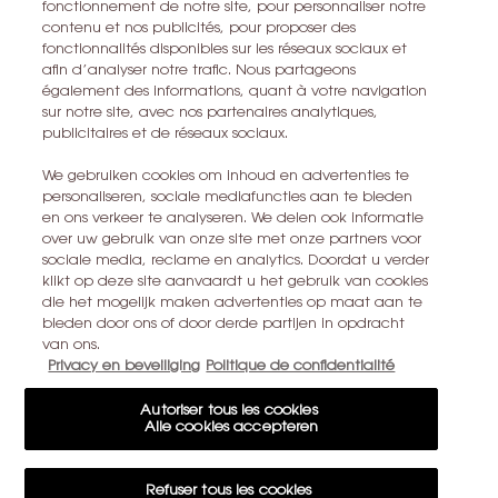
fonctionnement de notre site, pour personnaliser notre
contenu et nos publicités, pour proposer des
fonctionnalités disponibles sur les réseaux sociaux et
CONTACTEZ-NOUS
afin d’analyser notre trafic. Nous partageons
également des informations, quant à votre navigation
TROUVER UN MAGASIN
sur notre site, avec nos partenaires analytiques,
publicitaires et de réseaux sociaux.
+32 28 99 20 45
We gebruiken cookies om inhoud en advertenties te
personaliseren, sociale mediafuncties aan te bieden
en ons verkeer te analyseren. We delen ook informatie
YSL BEAUTÉ
over uw gebruik van onze site met onze partners voor
281, RUE SAINT HONORÉ, 75008 PARIS France
sociale media, reclame en analytics. Doordat u verder
klikt op deze site aanvaardt u het gebruik van cookies
yslbeauty@be.oaccare.com
die het mogelijk maken advertenties op maat aan te
bieden door ons of door derde partijen in opdracht
van ons.
Privacy en beveiliging
Politique de confidentialité
OPTIONS D'ACHAT
Autoriser tous les cookies
Alle cookies accepteren
€ - BE (FR)
Refuser tous les cookies