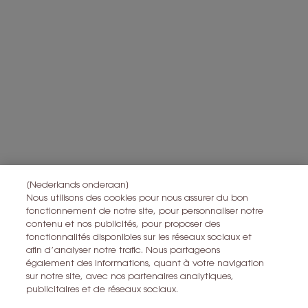
en om statistieken en analyses uit te voeren.
Voor meer informatie over de manier waarop bij uw
persoonsgegevens verwerken en over uw rechten, raadpleegt u
*
ons
Privacybeleid
Alle informatie over het herroepingsrecht is
hier
te vinden.
Alle informatie over de privacy is
hier
te vinden
Deze site wordt beschermd door Cloudflare en het privacybeleid en de
gebruiksvoorwaarden zijn van toepassing.
IK MELD ME AAN
[Nederlands onderaan]
Nous utilisons des cookies pour nous assurer du bon
fonctionnement de notre site, pour personnaliser notre
contenu et nos publicités, pour proposer des
CONTACT MET ONS OPNEMEN
fonctionnalités disponibles sur les réseaux sociaux et
afin d’analyser notre trafic. Nous partageons
EEN WINKEL ZOEKEN
également des informations, quant à votre navigation
sur notre site, avec nos partenaires analytiques,
publicitaires et de réseaux sociaux.
+32 28 99 20 46