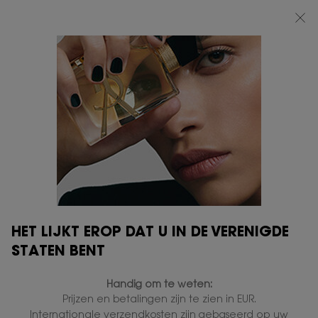
BEAUTY LIGHT CLUB: 20% KORTING OP ALLES — OF 25% KORTING VANAF
€80*
0
MIJN
0 PRODUCT
VERKOOPPUNTEN
MANDJE
Hoofdinhoud
...
EXCLUSIEVE AANBIEDINGEN
Ledenkeuze
DUO MYSLF + NAVULLING
150ML
Niet in voorraad
€ 300,00
€ 240,00
Oude prijs
Nieuwe prijs
EXCLUSIEF ONLINE
HET LIJKT EROP DAT U IN DE VERENIGDE
STATEN BENT
Handig om te weten:
Prijzen en betalingen zijn te zien in EUR.
Internationale verzendkosten zijn gebaseerd op uw