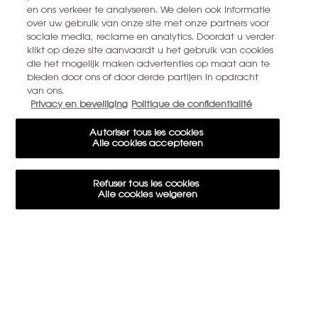
Alle informatie over de privacy is
hier
te vinden
en ons verkeer te analyseren. We delen ook informatie
over uw gebruik van onze site met onze partners voor
Deze site wordt beschermd door Cloudflare en het privacybeleid en de
sociale media, reclame en analytics. Doordat u verder
gebruiksvoorwaarden zijn van toepassing.
klikt op deze site aanvaardt u het gebruik van cookies
die het mogelijk maken advertenties op maat aan te
bieden door ons of door derde partijen in opdracht
IK MELD ME AAN
van ons.
Privacy en beveiliging
Politique de confidentialité
Autoriser tous les cookies
CONTACT MET ONS OPNEMEN
Alle cookies accepteren
EEN WINKEL ZOEKEN
Refuser tous les cookies
Alle cookies weigeren
+32 28 99 20 46
Paramètres des cookies
Cookie-instellingen
15€ KORTING OP UW EERSTE BESTELLING
YSL BEAUTÉ
281, RUE SAINT HONORÉ, 75008 PARIS France
yslbeauty@be.oaccare.com