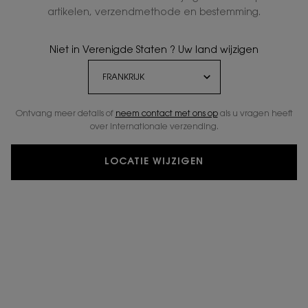
artikelen, verzendmethode en bestemming.
Niet in Verenigde Staten ? Uw land wijzigen
Ontvang meer details of
neem contact met ons op
als u vragen heeft
over internationale verzending.
LOCATIE WIJZIGEN
YSL SKINCARE
NO COMPROMISE
BETWEEN
EFFICACY AND SAFETY