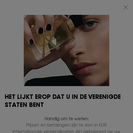
BEAUTY LIGHT CLUB: 20% KORTING OP ALLES — OF 25% KORTING VANAF
€80*
0
MIJN
0 PRODUCT
VERKOOPPUNTEN
MANDJE
Hoofdinhoud
YSL SKINCARE
NO COMPROMISE BETWEEN
EFFICACY AND SAFETY
HET LIJKT EROP DAT U IN DE VERENIGDE
STATEN BENT
Handig om te weten:
Prijzen en betalingen zijn te zien in EUR.
Internationale verzendkosten zijn gebaseerd op uw