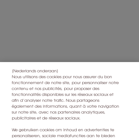
persoonsgegevens verwerken en over uw rechten, raadpleegt u
*
ons
Privacybeleid
Alle informatie over het herroepingsrecht is
hier
te vinden.
Alle informatie over de privacy is
hier
te vinden
Deze site wordt beschermd door Cloudflare en het privacybeleid en de
gebruiksvoorwaarden zijn van toepassing.
IK MELD ME AAN
[Nederlands onderaan]
Nous utilisons des cookies pour nous assurer du bon
fonctionnement de notre site, pour personnaliser notre
CONTACT MET ONS OPNEMEN
contenu et nos publicités, pour proposer des
fonctionnalités disponibles sur les réseaux sociaux et
afin d’analyser notre trafic. Nous partageons
EEN WINKEL ZOEKEN
également des informations, quant à votre navigation
sur notre site, avec nos partenaires analytiques,
+32 28 99 20 46
publicitaires et de réseaux sociaux.
We gebruiken cookies om inhoud en advertenties te
personaliseren, sociale mediafuncties aan te bieden