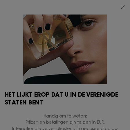
BEAUTY LIGHT CLUB: 20% KORTING OP ALLES — OF 25% KORTING VANAF
€80*
0
MIJN
0 PRODUCT
VERKOOPPUNTEN
MANDJE
Hoofdinhoud
...
NIEUWIGHEDEN
NAVULLING
LIBRE EAU DE PARFUM
INTENSE
In voorraad
€ 199,00
Een vurige bloemige intensiteit. Nu navulbaar.
HET LIJKT EROP DAT U IN DE VERENIGDE
4.522 mensen hebben dit artikel gezien
STATEN BENT
NIEUW
Handig om te weten:
Prijzen en betalingen zijn te zien in EUR.
Internationale verzendkosten zijn gebaseerd op uw