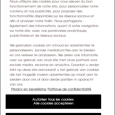
Nous utilisons des cookies pour nous assurer du bon
Deze site wordt beschermd door Cloudflare en het privacybeleid en de
fonctionnement de notre site, pour personnaliser notre
gebruiksvoorwaarden zijn van toepassing.
contenu et nos publicités, pour proposer des
fonctionnalités disponibles sur les réseaux sociaux et
afin d’analyser notre trafic. Nous partageons
IK MELD ME AAN
également des informations, quant à votre navigation
sur notre site, avec nos partenaires analytiques,
publicitaires et de réseaux sociaux.
CONTACT MET ONS OPNEMEN
We gebruiken cookies om inhoud en advertenties te
personaliseren, sociale mediafuncties aan te bieden
EEN WINKEL ZOEKEN
en ons verkeer te analyseren. We delen ook informatie
over uw gebruik van onze site met onze partners voor
sociale media, reclame en analytics. Doordat u verder
+32 28 99 20 46
klikt op deze site aanvaardt u het gebruik van cookies
die het mogelijk maken advertenties op maat aan te
bieden door ons of door derde partijen in opdracht
YSL BEAUTÉ
van ons.
281, RUE SAINT HONORÉ, 75008 PARIS France
Privacy en beveiliging
Politique de confidentialité
yslbeauty@be.oaccare.com
Autoriser tous les cookies
Alle cookies accepteren