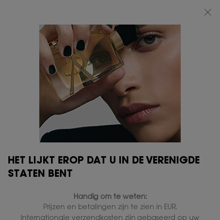
BEAUTY LIGHT CLUB: 20% KORTING OP ALLES — OF 25% KORTING VANAF
€80*
0
MIJN
0 PRODUCT
VERKOOPPUNTEN
MANDJE
Hoofdinhoud
HET LIJKT EROP DAT U IN DE VERENIGDE
OURIKA GARDENS
STATEN BENT
Handig om te weten:
Prijzen en betalingen zijn te zien in EUR.
POSITIEVE IMPACT OP
Internationale verzendkosten zijn gebaseerd op uw