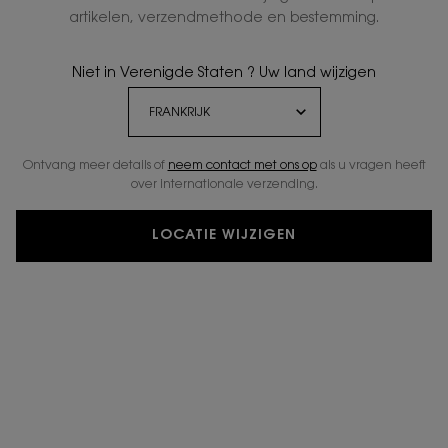
PLAATSELIJKE GEMEENSCHAPPEN
artikelen, verzendmethode en bestemming.
Niet in Verenigde Staten ? Uw land wijzigen
Ontvang meer details of
neem contact met ons op
als u vragen heeft
over internationale verzending.
LOCATIE WIJZIGEN