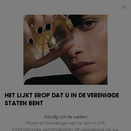
BEAUTY LIGHT CLUB: 20% KORTING OP ALLES — OF 25% KORTING VANAF
€80*
0
MIJN
0 PRODUCT
VERKOOPPUNTEN
MANDJE
Hoofdinhoud
GRATIS STANDAARD
EXCLUSIEF
LEVERING VANAF € 50
GESCHENK
HET LIJKT EROP DAT U IN DE VERENIGDE
2 GRATIS
GRATIS
STATEN BENT
MONSTERS
RETOURNEREN
Handig om te weten:
Navigatie voettekst
Prijzen en betalingen zijn te zien in EUR.
E-MAIL AANMELDEN
Internationale verzendkosten zijn gebaseerd op uw
newslettersignup.title.legend