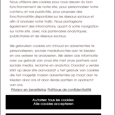
Nous utilisons des cookies pour nous assurer du bon
fonctionnement de notre site, pour personnaliser notre
IK MELD ME AAN
contenu et nos publicités, pour proposer des
fonctionnalités disponibles sur les réseaux sociaux et
afin d’analyser notre trafic. Nous partageons
CONTACT MET ONS OPNEMEN
également des informations, quant à votre navigation
sur notre site, avec nos partenaires analytiques,
EEN WINKEL ZOEKEN
publicitaires et de réseaux sociaux.
We gebruiken cookies om inhoud en advertenties te
+32 28 99 20 46
personaliseren, sociale mediafuncties aan te bieden
en ons verkeer te analyseren. We delen ook informatie
over uw gebruik van onze site met onze partners voor
sociale media, reclame en analytics. Doordat u verder
YSL BEAUTÉ
klikt op deze site aanvaardt u het gebruik van cookies
281, RUE SAINT HONORÉ, 75008 PARIS France
die het mogelijk maken advertenties op maat aan te
bieden door ons of door derde partijen in opdracht
yslbeauty@be.oaccare.com
van ons.
Privacy en beveiliging
Politique de confidentialité
Autoriser tous les cookies
Alle cookies accepteren
AANKOOPOPTIE