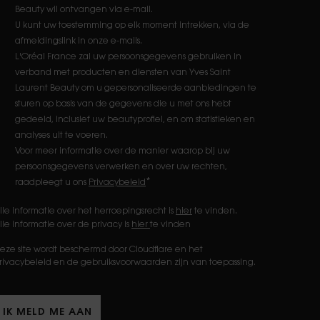
Beauty wil ontvangen via e-mail.
U kunt uw toestemming op elk moment intrekken, via de
afmeldingslink in onze e-mails.
L'Oréal France zal uw persoonsgegevens gebruiken in
verband met producten en diensten van Yves Saint
Laurent Beauty om u gepersonaliseerde aanbiedingen te
sturen op basis van de gegevens die u met ons hebt
gedeeld, inclusief uw beautyprofiel, en om statistieken en
analyses uit te voeren.
Voor meer informatie over de manier waarop bij uw
persoonsgegevens verwerken en over uw rechten,
*
raadpleegt u ons
Privacybeleid
lle informatie over het herroepingsrecht is
hier
te vinden.
lle informatie over de privacy is
hier
te vinden
eze site wordt beschermd door Cloudflare en het
rivacybeleid en de gebruiksvoorwaarden zijn van toepassing.
IK MELD ME AAN