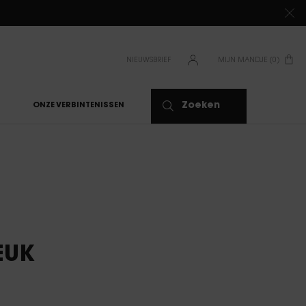
NIEUWSBRIEF
MIJN MANDJE
0
0 PRODUCT
Zoeken
ONZE VERBINTENISSEN
EUK