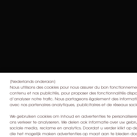
[Nederlands onderaan]
Nous utilisons des cookies pour nous assurer du bon fonctionnemen
contenu et nos publicités, pour proposer des fonctionnalités dispon
d’analyser notre trafic. Nous partageons également des informatio
avec nos partenaires analytiques, publicitaires et de réseaux soci
We gebruiken cookies om inhoud en advertenties te personaliser
ons verkeer te analyseren. We delen ook informatie over uw gebru
sociale media, reclame en analytics. Doordat u verder klikt op d
die het mogelijk maken advertenties op maat aan te bieden door