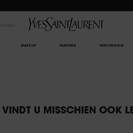
EAUTY LIGHT CLUB: 20% KORTING OP ALLES — OF 25% KORTING VANAF €80*
BOUTIQUE
MAKE-UP
PARFUMS
VERZORGING
T VINDT U MISSCHIEN OOK L