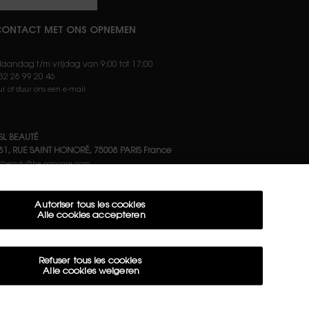
ONTACT MET ONS OPNEMEN
aandag t/m vrijdag van 9:00 tot 17:00
32 28 99 20 46
ur of stuur ons een e-mail
SL BEAUTÉ
81, RUE SAINT HONORÉ, 75008 PARIS France
slbeauty@be.oaccare.com
VOLG ONS
Autoriser tous les cookies
Alle cookies accepteren
AANKOOPOPTIE
Refuser tous les cookies
€ - BE (NL)
Alle cookies weigeren
Paramètres des cookies