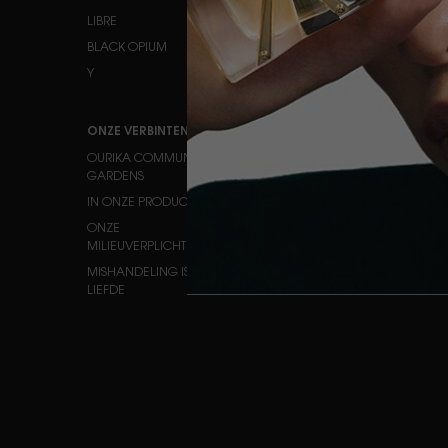
LIBRE
BLACK OPIUM
Y
ONZE VERBINTENISSEN
HULP
OURIKA COMMUNITY
NEEM CONTACT MET ONS O
GARDENS
VEELGESTELDE VRAGEN
IN ONZE PRODUCTEN
STATUS BESTELLING
ONZE
VIND EEN WINKEL
MILIEUVERPLICHTINGEN
LOOPBANEN
MISHANDELING IS GEEN
LIEFDE