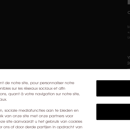
C
M
+
U
Y
2
y
t de notre site, pour personnaliser notre
ibles sur les réseaux sociaux et afin
ns, quant à votre navigation sur notre site,
aux.
en, sociale mediafuncties aan te bieden en
ik van onze site met onze partners voor
eze site aanvaardt u het gebruik van cookies
 ons of door derde partijen in opdracht van