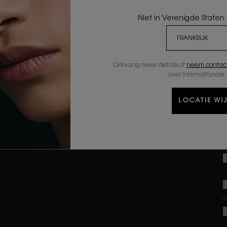
CRÈMES
Niet in Verenigde Staten
OOGVERZORGING
Ontvang meer details of
neem contact
ALGEMENE
over internationale
P
PRIVACY EN BEVEILIGING
ALGEMENE VOORWAARDEN
LOCATIE WI
BEZORG EN RETOURNEREN
I
ALGEMENE
g
VERKOOPVOORWAARDEN
L