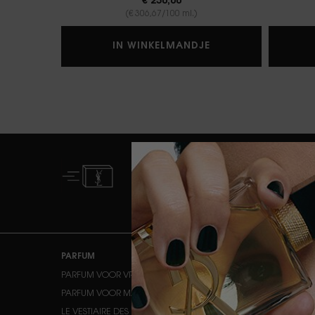
€ 230,00
(€ 306,67/100 ml.)
BABYCAT EAU 
IN WINKELMANDJE
GRATIS STANDAARD
LEVERING VANAF € 50
Navigatie voettekst
PARFUM
MAKE-UP
PARFUM VOOR VROUWEN
HUIDTINT
PARFUM VOOR MANNEN
OGEN
LE VESTIAIRE DES PARFUMS
LIPPEN