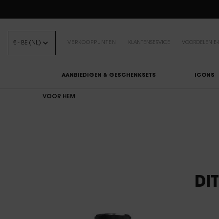
B
€ - BE (NL)
VERKOOPPUNTEN
KLANTENSERVICE
VOORDELEN E-
AANBIEDIGEN & GESCHENKSETS
ICONS
Hoofdinhoud
VOOR HEM
DI