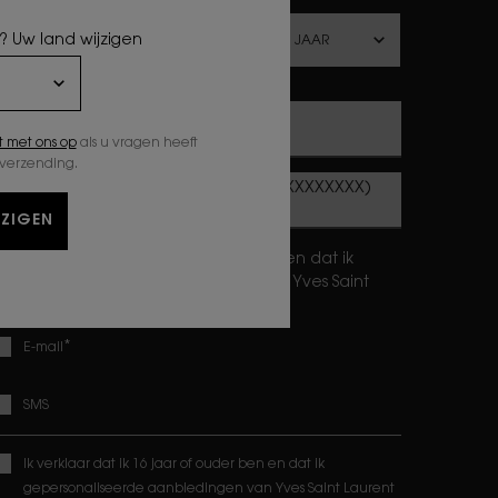
 ? Uw land wijzigen
E-mailadres
*
 met ons op
als u vragen heeft
 verzending.
Mobiel telefoonnummer (Formaat 04XXXXXXXX)
JZIGEN
k verklaar dat ik 16 jaar of ouder ben en dat ik
epersonaliseerde aanbiedingen van Yves Saint
aurent Beauty wil ontvangen via :
*
E-mail
SMS
Ik verklaar dat ik 16 jaar of ouder ben en dat ik
gepersonaliseerde aanbiedingen van Yves Saint Laurent