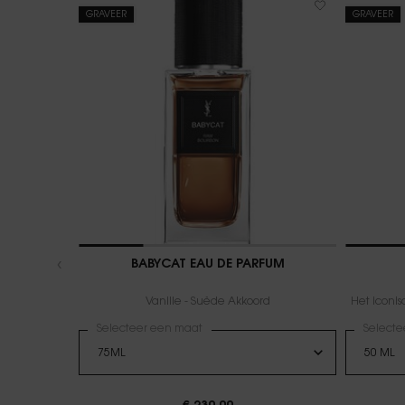
GRAVEER
GRAVEER
BABYCAT EAU DE PARFUM
Vanille - Suède Akkoord
Het iconi
Selecteer een maat
Selecte
Gese
De pr