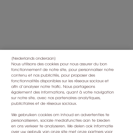
Toutes les informations sur le droit de rétractation peuvent être trouvées
ici
.
Toutes les informations sur la vie privée peuvent être trouvées
ici
.
Ce site est protégé par Cloudflare et la politique de confidentialité et
les conditions dutilisation sappliquent.
S’ABONNER
[Nederlands onderaan]
Nous utilisons des cookies pour nous assurer du bon
fonctionnement de notre site, pour personnaliser notre
CONTACTEZ-NOUS
contenu et nos publicités, pour proposer des
fonctionnalités disponibles sur les réseaux sociaux et
TROUVER UN MAGASIN
afin d’analyser notre trafic. Nous partageons
également des informations, quant à votre navigation
sur notre site, avec nos partenaires analytiques,
+32 28 99 20 45
publicitaires et de réseaux sociaux.
We gebruiken cookies om inhoud en advertenties te
YSL BEAUTÉ
personaliseren, sociale mediafuncties aan te bieden
281, RUE SAINT HONORÉ, 75008 PARIS France
en ons verkeer te analyseren. We delen ook informatie
over uw gebruik van onze site met onze partners voor