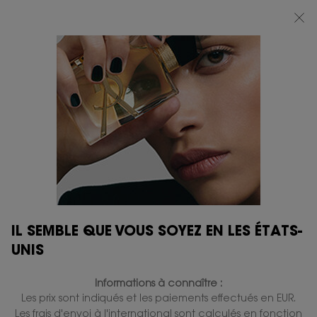
BEAUTY LIGHT CLUB : PROFITEZ DE -20% SUR TOUT — OU -25% DÈS 80 €
D'ACHAT*
0
MON
0 PRODUIT
BOUTIQUES
PANIER
Contenu principal
...
PARFUM HOMME
Y
Y EAU DE PARFUM
En stock
180,00 €
144,00 €
Ancien prix
Nouveau prix
(72,00 €/100 ml.)
Intensité fraîche - Pin de Minuit.
2.232 personne(s) ont vu cet article
IL SEMBLE QUE VOUS SOYEZ EN LES ÉTATS-
UNIS
MEILLEURES VENTES
Informations à connaître :
Les prix sont indiqués et les paiements effectués en EUR.
Les frais d'envoi à l'international sont calculés en fonction