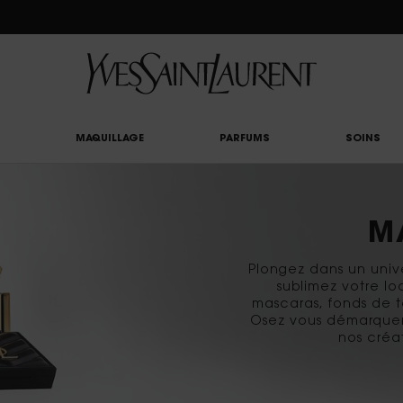
UTY LIGHT CLUB : PROFITEZ DE -20% SUR TOUT — OU -25% DÈS 80 € D'ACHAT*
MAQUILLAGE
PARFUMS
SOINS
M
Plongez dans un univ
sublimez votre l
mascaras, fonds de t
Osez vous démarquer 
nos créat