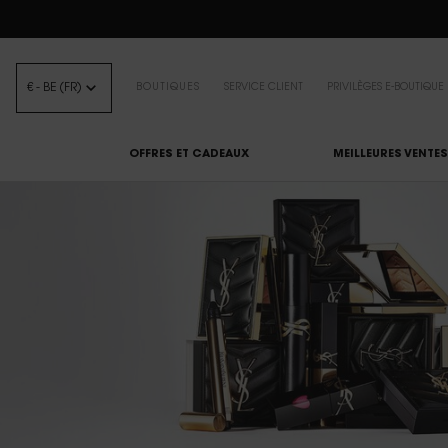
BEA
€ - BE (FR)
BOUTIQUES
SERVICE CLIENT
PRIVILÈGES E-BOUTIQUE
OFFRES ET CADEAUX
MEILLEURES VENTES
Contenu principal